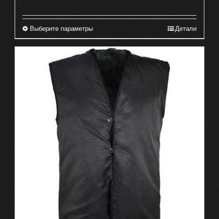
Выберите параметры
Детали
Этот
товар
имеет
несколько
вариаций.
Опции
можно
выбрать
на
странице
товара.