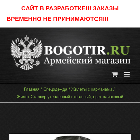
Skip
САЙТ В РАЗРАБОТКЕ!!! ЗАКАЗЫ
to
ВРЕМЕННО НЕ ПРИНИМАЮТСЯ!!!
Отклонить
content
Главная
Спецодежда
Жилеты с карманами
Жилет Сталкер утепленный стеганный, цвет оливковый