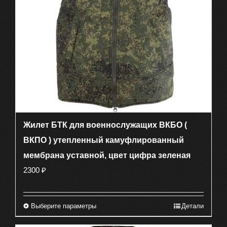
на
странице
товара.
Жилет БТК для военнослужащих ВКБО (
ВКПО ) утепленный камуфлированный
мембрана уставной, цвет цифра зеленая
2300
₽
Выберите параметры
Детали
Этот
товар