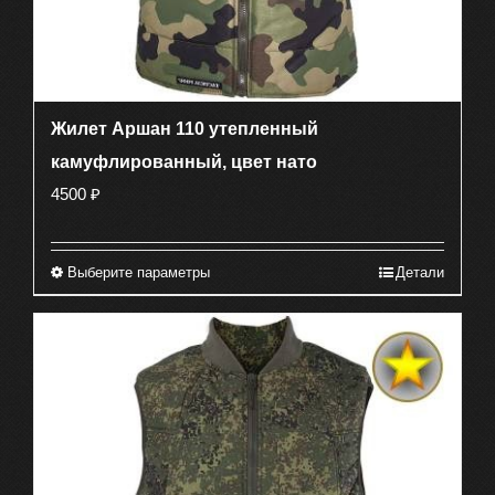
Жилет Аршан 110 утепленный
камуфлированный, цвет нато
4500
₽
Выберите параметры
Детали
Этот
товар
имеет
несколько
вариаций.
Опции
можно
выбрать