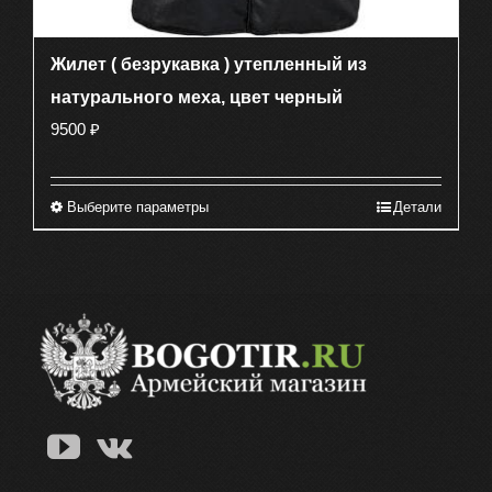
Жилет ( безрукавка ) утепленный из
натурального меха, цвет черный
9500
₽
Выберите параметры
Детали
Этот
товар
имеет
несколько
вариаций.
Опции
можно
выбрать
на
странице