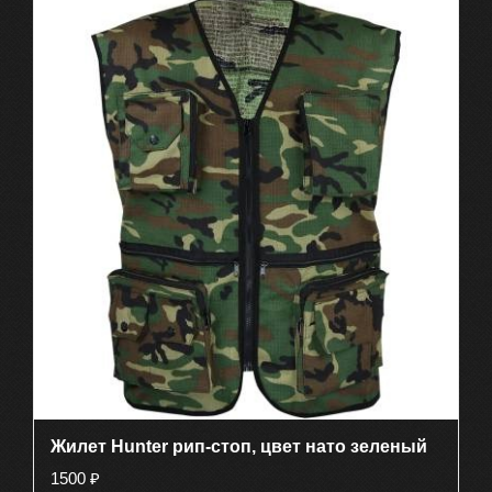
имеет
несколько
вариаций.
Опции
можно
выбрать
на
странице
товара.
Жилет Hunter рип-стоп, цвет нато зеленый
1500
₽