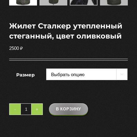
Жилет Сталкер утепленный
стеганный, цвет оливковый
2500
₽
Размер

В КОРЗИНУ
Количество
товара
Жилет