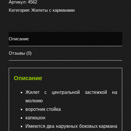
Сталкер
Артикул:
4562
утепленный
Категория:
Жилеты с карманами
стеганный,
цвет
оливковый
Описание
Отзывы (0)
Описание
Жилет с центральной застежкой на
молнию
воротник стойка
капюшон
Имеются два наружных боковых кармана