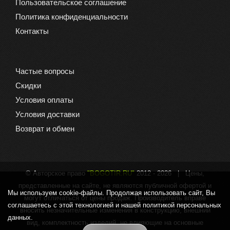
Пользовательское соглашение
Политика конфиденциальности
Контакты
Частые вопросы
Скидки
Условия оплаты
Условия доставки
Возврат и обмен
© Авторское право
"BOGOTIR.RU"
2012 -
2026 | Цены,
представленные на сайте, не являются публичной офертой и
Мы используем cookie-файлы. Продолжая использовать сайт, Вы
могут отличаться от цены продаж. Производитель вправе
соглашаетесь с этой технологией и нашей политикой персональных
вносить незначительные изменения в конструкцию, внешний
данных.
вид, комплектность изделий, не влияющие на основные