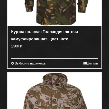
Куртка полевая Голландия летняя
камуфлированная, цвет нато
2300
₽
Выберите параметры
Детали
Этот
товар
имеет
несколько
вариаций.
Опции
можно