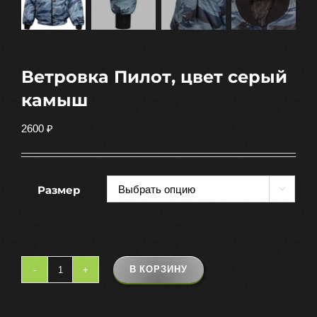
Ветровка Пилот, цвет серый
камыш
2600
₽
Размер

В КОРЗИНУ
Количество
товара