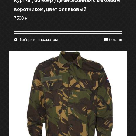
Куртка ( бомбер ) демисезонная с меховым
воротником, цвет оливковый
7500
₽
Выберите параметры
Детали
Этот
товар
имеет
несколько
вариаций.
Опции
можно
выбрать
на
странице
товара.