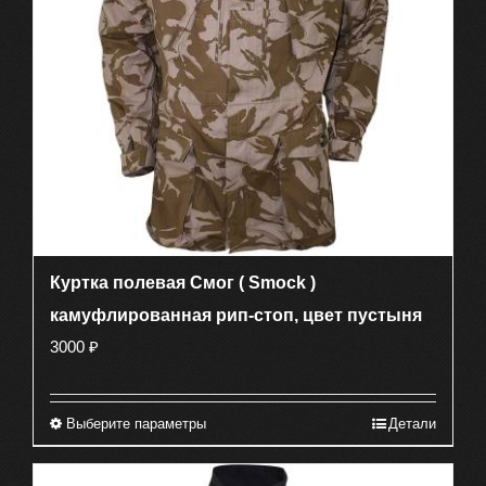
выбрать
на
странице
товара.
Куртка полевая Смог ( Smock )
камуфлированная рип-стоп, цвет пустыня
3000
₽
Выберите параметры
Детали
Этот
товар