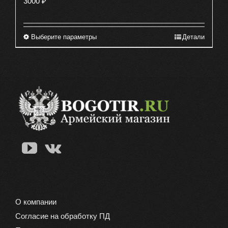
3000
₽
Выберите параметры
Детали
Этот
товар
имеет
несколько
вариаций.
Опции
можно
выбрать
на
странице
товара.
О компании
Согласие на обработку ПД