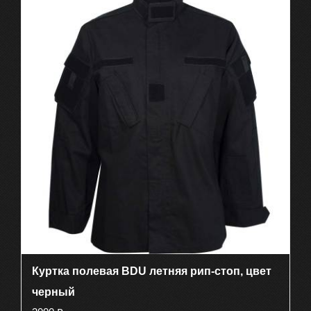
имеет
несколько
вариаций.
Опции
можно
выбрать
на
странице
товара.
Куртка полевая BDU летняя рип-стоп, цвет
черный