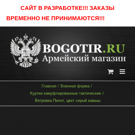
Skip
САЙТ В РАЗРАБОТКЕ!!! ЗАКАЗЫ
to
ВРЕМЕННО НЕ ПРИНИМАЮТСЯ!!!
Отклонить
content
Главная
Военная форма
Куртки камуфлированные тактические
Ветровка Пилот, цвет серый камыш