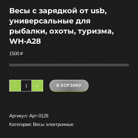
Весы с зарядкой от usb,
универсальные для
рыбалки, охоты, туризма,
WH-A28
1500
₽
В КОРЗИНУ
Количество
товара
Весы
с
Артикул:
Арт-0126
зарядкой
Категория:
Весы электронные
от