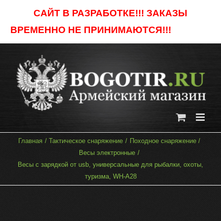
Skip
САЙТ В РАЗРАБОТКЕ!!! ЗАКАЗЫ
to
ВРЕМЕННО НЕ ПРИНИМАЮТСЯ!!!
Отклонить
content
Главная
Тактическое снаряжение
Походное снаряжение
Весы электронные
Весы с зарядкой от usb, универсальные для рыбалки, охоты,
туризма, WH-A28