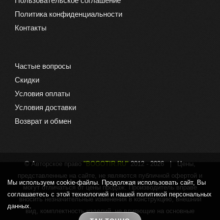
Пользовательское соглашение
Политика конфиденциальности
Контакты
Частые вопросы
Скидки
Условия оплаты
Условия доставки
Возврат и обмен
© Авторское право
"BOGOTIR.RU"
2012 -
2026 | Цены,
представленные на сайте, не являются публичной офертой и
Мы используем cookie-файлы. Продолжая использовать сайт, Вы
могут отличаться от цены продаж. Производитель вправе
соглашаетесь с этой технологией и нашей политикой персональных
вносить незначительные изменения в конструкцию, внешний
данных.
вид, комплектность изделий, не влияющие на основные