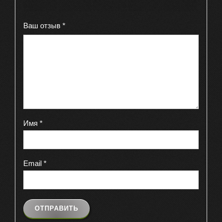
звёзд
звёзд
звёзд
звёзд
звёзд
Ваш отзыв
*
Имя
*
Email
*