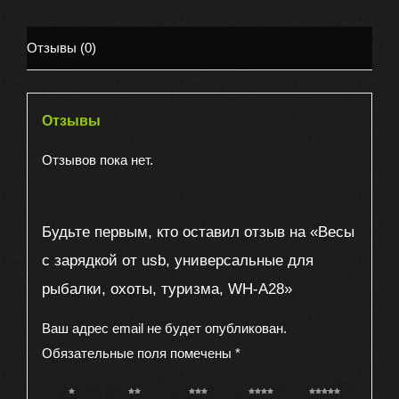
usb,
универсальные
Отзывы (0)
для
рыбалки,
охоты,
Отзывы
туризма,
WH-
Отзывов пока нет.
A28
Будьте первым, кто оставил отзыв на «Весы
с зарядкой от usb, универсальные для
рыбалки, охоты, туризма, WH-A28»
Ваш адрес email не будет опубликован.
Обязательные поля помечены
*
1 из 5
2 из 5
3 из 5
4 из 5
5 из 5