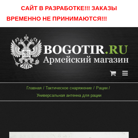
Skip
САЙТ В РАЗРАБОТКЕ!!! ЗАКАЗЫ
to
ВРЕМЕННО НЕ ПРИНИМАЮТСЯ!!!
Отклонить
content
Главная
Тактическое снаряжение
Рации
Универсальная антенна для рации