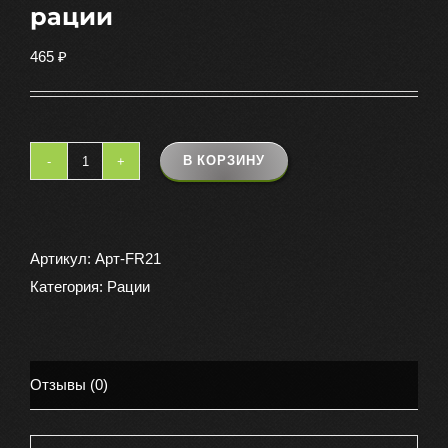
рации
465
₽
В КОРЗИНУ
Количество
товара
Универсальная
антенна
Артикул:
Арт-FR21
для
Категория:
Рации
рации
Отзывы (0)