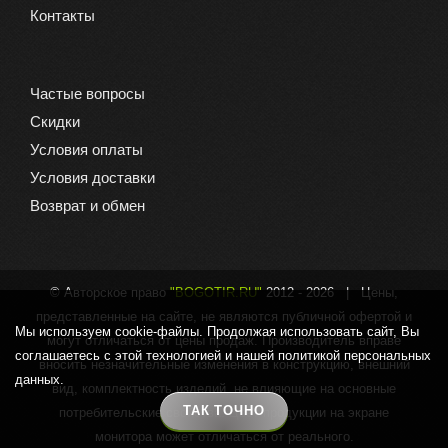
Контакты
Частые вопросы
Скидки
Условия оплаты
Условия доставки
Возврат и обмен
© Авторское право
"BOGOTIR.RU"
2012 -
2026 | Цены,
представленные на сайте, не являются публичной офертой и
Мы используем cookie-файлы. Продолжая использовать сайт, Вы
могут отличаться от цены продаж. Производитель вправе
соглашаетесь с этой технологией и нашей политикой персональных
вносить незначительные изменения в конструкцию, внешний
данных.
вид, комплектность изделий, не влияющие на основные
ТАК ТОЧНО
потребительские свойства. Цвет продукции на экране
монитора может отличаться от реального.