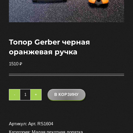
Топор Gerber черная
оранжевая ручка
1510
₽
В КОРЗИНУ
Количество
товара
Топор
Gerber
Артикул:
Арт. RS1604
черная
Категория:
Малая пехотная лопатка