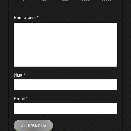
1 из 5
2 из 5
3 из 5
4 из 5
5 из 5
звёзд
звёзд
звёзд
звёзд
звёзд
Ваш отзыв
*
Имя
*
Email
*