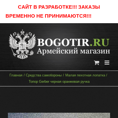
Skip
САЙТ В РАЗРАБОТКЕ!!! ЗАКАЗЫ
to
ВРЕМЕННО НЕ ПРИНИМАЮТСЯ!!!
Отклонить
content
Главная
Средства самобороны
Малая пехотная лопатка
Топор Gerber черная оранжевая ручка