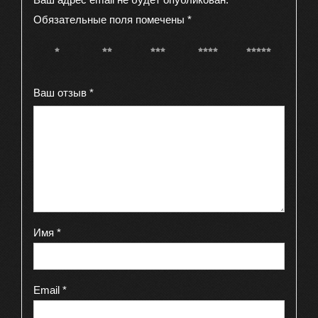
Обязательные поля помечены
*
1 из 5
2 из 5
3 из 5
4 из 5
5 из 5
звёзд
звёзд
звёзд
звёзд
звёзд
Ваш отзыв
*
Имя
*
Email
*