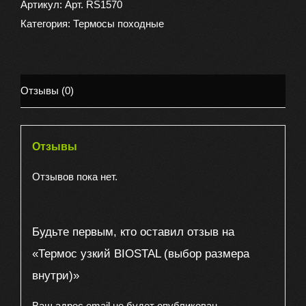
узкий
Артикул:
Арт. RS1570
BIOSTAL
Категория:
Термосы походные
(выбор
размера
внутри)
Отзывы (0)
Отзывы
Отзывов пока нет.
Будьте первым, кто оставил отзыв на
«Термос узкий BIOSTAL (выбор размера
внутри)»
Ваш адрес email не будет опубликован.