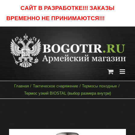
Skip
САЙТ В РАЗРАБОТКЕ!!! ЗАКАЗЫ
to
ВРЕМЕННО НЕ ПРИНИМАЮТСЯ!!!
Отклонить
content
Главная
Тактическое снаряжение
Термосы походные
Термос узкий BIOSTAL (выбор размера внутри)