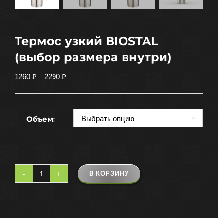
Термос узкий BIOSTAL
(выбор размера внутри)
Диапазон
1260
₽
–
2290
₽
цен:
1260 ₽
–
Объем:

2290 ₽
В КОРЗИНУ
Количество
товара
Термос