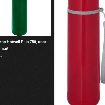
ос Hotwell Plus 750, цвет
еный
0
₽