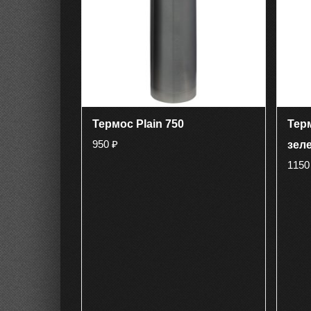
Термос Plain 750
Терм
950
₽
зел
115