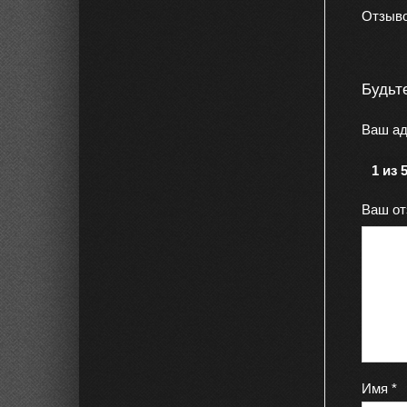
Отзыво
Будьт
Ваш ад
1 из 
Ваш о
Имя
*