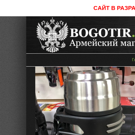
Skip
САЙТ В РАЗР
to
content
Г