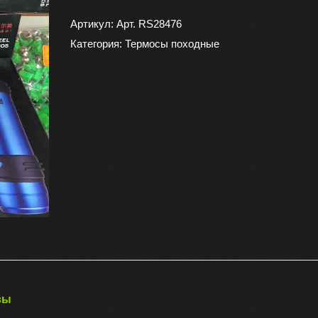
Термос
2
Артикул:
Арт. RS28476
литра.BL
Категория:
Термосы походные
вы