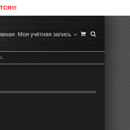
СЯ!!!
Отклонить
авная
Моя учётная запись
BL