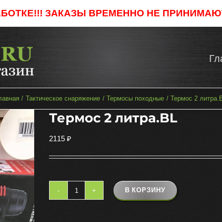
АБОТКЕ!!! ЗАКАЗЫ ВРЕМЕННО НЕ ПРИНИМАЮТ
Гл
лавная
Тактическое снаряжение
Термосы походные
Термос 2 литра.
Термос 2 литра.BL
2115
₽
В КОРЗИНУ
Количество
товара