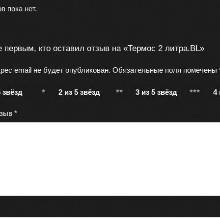
в пока нет.
е первым, кто оставил отзыв на «Термос 2 литра.BL»
рес email не будет опубликован.
Обязательные поля помечены
5 звёзд
2 из 5 звёзд
3 из 5 звёзд
4
тзыв
*