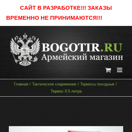
Skip
САЙТ В РАЗРАБОТКЕ!!! ЗАКАЗЫ
to
ВРЕМЕННО НЕ ПРИНИМАЮТСЯ!!!
Отклонить
content
Главная
Тактическое снаряжение
Термосы походные
Термос 0.5 литра