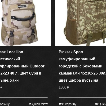
ак Locallion
Рюкзак Sport
истический
камуфлированный
уфлированный Outdoor
городской с боковыми
2х23 40 л, цвет буря в
карманами 45х30х25 30л
тыне, хаки
цвет цифра пустыня
0
₽
1800
₽
корзину
Quick View
В корзину
Quic