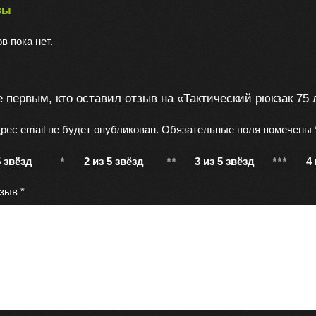
вы
в пока нет.
е первым, кто оставил отзыв на «Тактический рюкзак 75 
рес email не будет опубликован.
Обязательные поля помечены
5 звёзд
2 из 5 звёзд
3 из 5 звёзд
4
тзыв
*