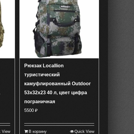
Рюкзак Locallion
туристический
камуфлированный Outdoor
,
53х32х23 40 л, цвет цифра
пограничная
5500
₽
k View
В корзину
Quick View