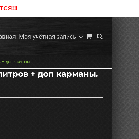
СЯ!!!
Отклонить
авная
Моя учётная запись
в + доп карманы.
литров + доп карманы.