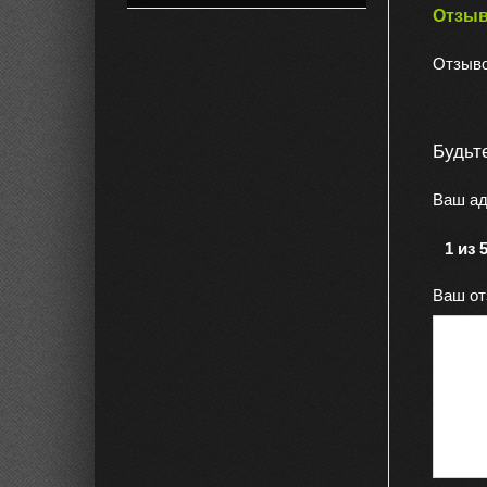
Отзы
Отзыво
Будьт
Ваш ад
1 из 
Ваш о