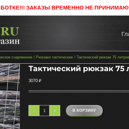
АБОТКЕ!!! ЗАКАЗЫ ВРЕМЕННО НЕ ПРИНИМАЮТ
Гл
ческое снаряжение
Рюкзаки тактические
Тактический рюкзак 75 литро
Тактический рюкзак 75 
3070
₽
В КОРЗИНУ
Количество
товара