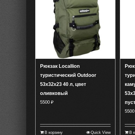
Рюкзак Locallion
Рюкз
туристический Outdoor
тур
53х32х23 40 л, цвет
кам
оливковый
53х3
5500
₽
пус
550
В корзину
Quick View
В 