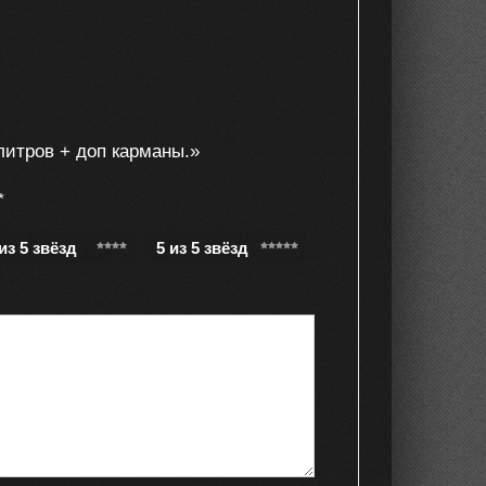
литров + доп карманы.»
*
 из 5 звёзд
5 из 5 звёзд