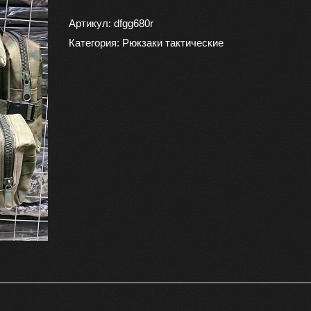
Тактический
рюкзак
Артикул:
dfgg680r
75
Категория:
Рюкзаки тактические
литров
+
доп
карманы.