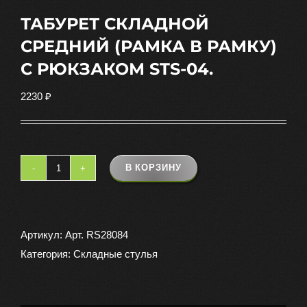
ТАБУРЕТ СКЛАДНОЙ
СРЕДНИЙ (РАМКА В РАМКУ)
С РЮКЗАКОМ STS-04.
2230
₽
В КОРЗИНУ
Количество
товара
ТАБУРЕТ
СКЛАДНОЙ
Артикул:
Арт. RS28084
СРЕДНИЙ
Категория:
Складные стулья
(РАМКА
В