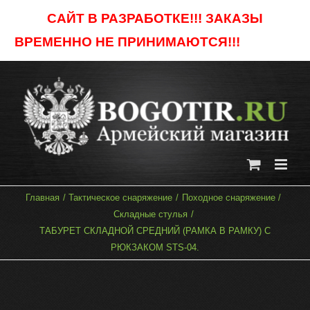
Skip
САЙТ В РАЗРАБОТКЕ!!! ЗАКАЗЫ
to
ВРЕМЕННО НЕ ПРИНИМАЮТСЯ!!!
Отклонить
content
Главная
Тактическое снаряжение
Походное снаряжение
Складные стулья
ТАБУРЕТ СКЛАДНОЙ СРЕДНИЙ (РАМКА В РАМКУ) С
РЮКЗАКОМ STS-04.