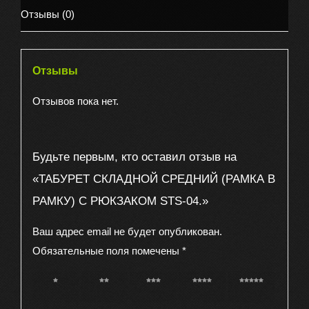
РАМКУ)
Отзывы (0)
С
РЮКЗАКОМ
STS-
Отзывы
04.
Отзывов пока нет.
Будьте первым, кто оставил отзыв на
«ТАБУРЕТ СКЛАДНОЙ СРЕДНИЙ (РАМКА В
РАМКУ) С РЮКЗАКОМ STS-04.»
Ваш адрес email не будет опубликован.
Обязательные поля помечены
*
1 из 5
2 из 5
3 из 5
4 из 5
5 из 5
звёзд
звёзд
звёзд
звёзд
звёзд