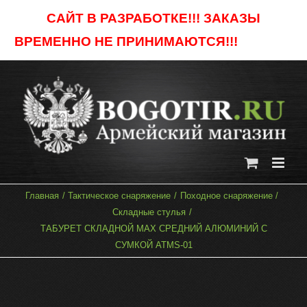
Skip
САЙТ В РАЗРАБОТКЕ!!! ЗАКАЗЫ
to
ВРЕМЕННО НЕ ПРИНИМАЮТСЯ!!!
Отклонить
content
Главная
Тактическое снаряжение
Походное снаряжение
Складные стулья
ТАБУРЕТ СКЛАДНОЙ МАХ СРЕДНИЙ АЛЮМИНИЙ С
СУМКОЙ ATMS-01