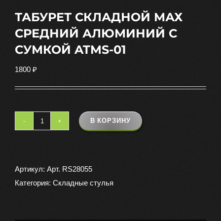
ТАБУРЕТ СКЛАДНОЙ МАХ
СРЕДНИЙ АЛЮМИНИЙ С
СУМКОЙ ATMS-01
1800
₽
В КОРЗИНУ
Количество
товара
ТАБУРЕТ
СКЛАДНОЙ
Артикул:
Арт. RS28055
МАХ
Категория:
Складные стулья
СРЕДНИЙ
АЛЮМИНИЙ