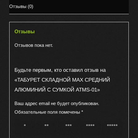
С
Отзывы (0)
СУМКОЙ
ATMS-
01
Отзывы
Отзывов пока нет.
Будьте первым, кто оставил отзыв на
«ТАБУРЕТ СКЛАДНОЙ МАХ СРЕДНИЙ
АЛЮМИНИЙ С СУМКОЙ ATMS-01»
Ваш адрес email не будет опубликован.
Обязательные поля помечены
*
1 из 5
2 из 5
3 из 5
4 из 5
5 из 5
звёзд
звёзд
звёзд
звёзд
звёзд