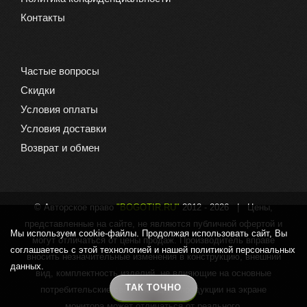
Контакты
Частые вопросы
Скидки
Условия оплаты
Условия доставки
Возврат и обмен
© Авторское право
"BOGOTIR.RU"
2012 -
2026 | Цены,
представленные на сайте, не являются публичной офертой и
Мы используем cookie-файлы. Продолжая использовать сайт, Вы
могут отличаться от цены продаж. Производитель вправе
соглашаетесь с этой технологией и нашей политикой персональных
вносить незначительные изменения в конструкцию, внешний
данных.
вид, комплектность изделий, не влияющие на основные
ТАК ТОЧНО
потребительские свойства. Цвет продукции на экране
монитора может отличаться от реального.