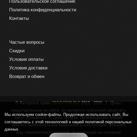
Пользовательское соглашение
Политика конфиденциальности
Контакты
Частые вопросы
Скидки
Условия оплаты
Условия доставки
Возврат и обмен
© Авторское право
"BOGOTIR.RU"
2012 -
2026 | Цены,
представленные на сайте, не являются публичной офертой и
Мы используем cookie-файлы. Продолжая использовать сайт, Вы
могут отличаться от цены продаж. Производитель вправе
соглашаетесь с этой технологией и нашей политикой персональных
вносить незначительные изменения в конструкцию, внешний
данных.
вид, комплектность изделий, не влияющие на основные