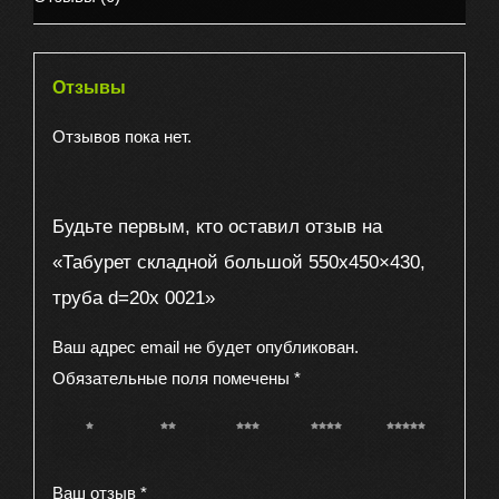
0021
Отзывы
Отзывов пока нет.
Будьте первым, кто оставил отзыв на
«Табурет складной большой 550х450×430,
труба d=20х 0021»
Ваш адрес email не будет опубликован.
Обязательные поля помечены
*
1 из 5
2 из 5
3 из 5
4 из 5
5 из 5
звёзд
звёзд
звёзд
звёзд
звёзд
Ваш отзыв
*