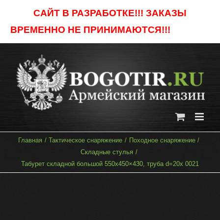
Skip
САЙТ В РАЗРАБОТКЕ!!! ЗАКАЗЫ
to
ВРЕМЕННО НЕ ПРИНИМАЮТСЯ!!!
Отклонить
content
Главная
Тактическое снаряжение
Походное снаряжение
Складные стулья
Табурет складной большой 550х450×430, труба d=20х 0021