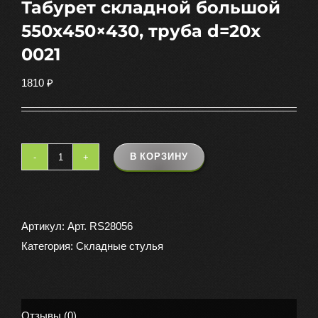
Табурет складной большой
550х450×430, труба d=20х
0021
1810
₽
В КОРЗИНУ
Количество
товара
Табурет
складной
Артикул:
Арт. RS28056
большой
Категория:
Складные стулья
550х450x430,
труба
d=20х
Отзывы (0)