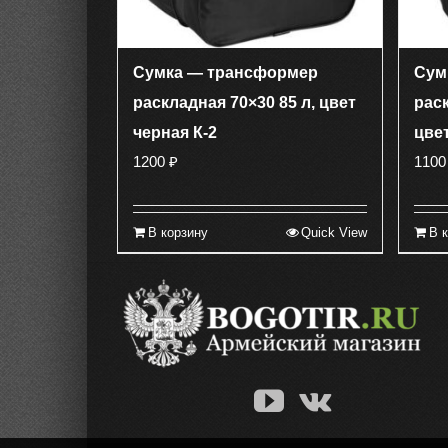
Сумка — трансформер
Сум
раскладная 70×30 85 л, цвет
раск
черная К-2
цвет
1200
₽
110
В корзину
Quick View
В 