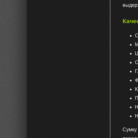
выдер
Каче
С
М
Ц
О
Г
Ф
К
П
Н
Н
Сумку