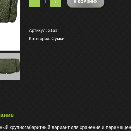
В КОРЗИНУ
Количество
товара
Сумка
раздвижная
Артикул:
2161
камуфлированная
Категория:
Сумки
с
2
боковыми
карманами
75х45х40
140
л
10
м,
ание
цвет
ный крупногабаритный вариант для хранения и перемещен
цифра