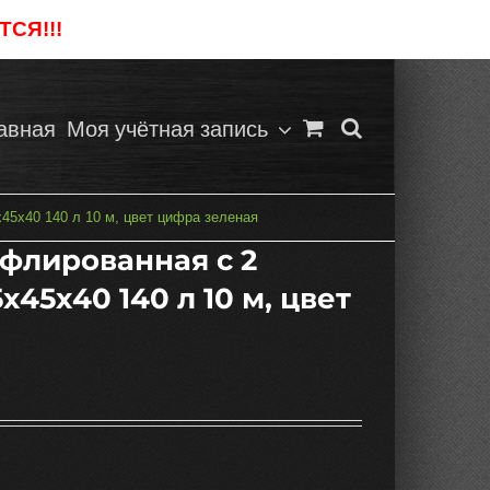
СЯ!!!
Отклонить
авная
Моя учётная запись
5х40 140 л 10 м, цвет цифра зеленая
флированная с 2
45х40 140 л 10 м, цвет