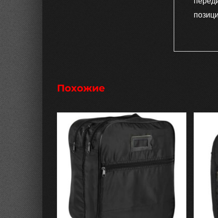
перед
позици
Похожие