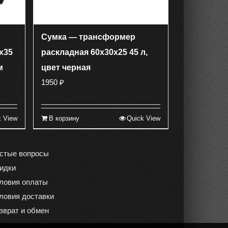
Сумка — трансформер
х35
раскладная 60х30х25 45 л,
м
цвет черная
1950
₽
k View
В корзину
Quick View
стые вопросы
идки
ловия оплаты
ловия доставки
зврат и обмен