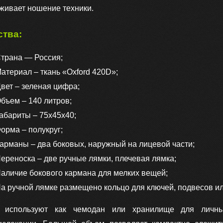
живает ношение техники.
зеленая
ства:
трана — Россия;
атериал – ткань «Oxford 420D»;
вет – зеленая цифра;
бъем – 140 литров;
абариты – 75х45х40;
орма – полукруг;
арманы – два боковых, наружный на лицевой части;
ереноска – две ручные лямки, плечевая лямка;
аличие бокового кармана для мелких вещей;
а ручной лямке размещено кольцо для ключей, подвесов ил
 используют как чемодан или хранилище для личн