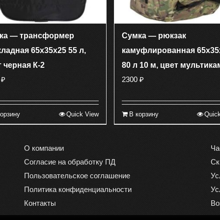
ка — трансформер
Сумка — рюкзак
ладная 65х35х25 55 л,
камуфлированная 65х35
 черная К-2
80 л 10 м, цвет мультика
0
₽
2300
₽
корзину
Quick View
В корзину
Quic
О компании
Ча
Согласие на обработку ПД
Ск
Пользовательское соглашение
Ус
Политика конфиденциальности
Ус
Контакты
Во