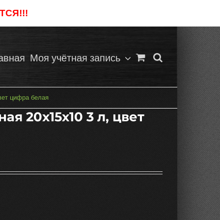
СЯ!!!
Отклонить
авная
Моя учётная запись
вет цифра белая
ая 20х15х10 3 л, цвет