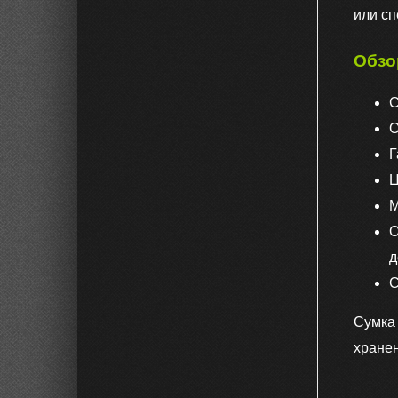
или сп
Обзо
С
О
Г
Ц
М
О
д
С
Сумка
хранен