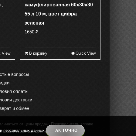
л,
камуфлированная 60х30х30
55 л 10 м, цвет цифра
зеленая
1650
₽
k View
В корзину
Quick View
стые вопросы
идки
ловия оплаты
ловия доставки
зврат и обмен
тличаться от цены продаж. Производитель вправе
ой персональных данных.
ТАК ТОЧНО
ельские свойства. Цвет продукции на экране