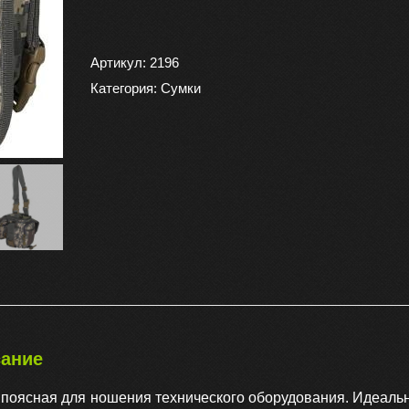
товара
Сумка
тактическая
Артикул:
2196
поясная
Категория:
Сумки
20х15х10
3
л,
цвет
цифра
белая
ание
 поясная для ношения технического оборудования. Идеаль