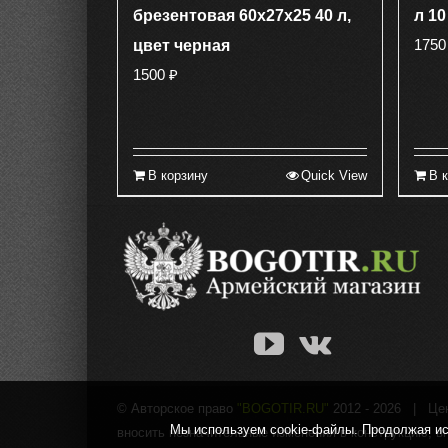
брезентовая 60х27х25 40 л,
л 10
175
цвет черная
1500
₽
В корзину
Quick View
В 
© Авторское право
"BOGOTIR.RU"
2012 -
2026 | Цены
Мы используем cookie-файлы. Продолжая исп
вносить незначительные изменения в конструкцию, в