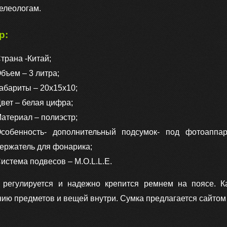
елеологам.
р:
трана -Китай;
бъем – 3 литра;
абариты – 20х15х10;
вет – белая цифра;
атериал – полиэстр;
собенность- дополнительный подсумок- под фотоаппа
ержатель для фонарика;
истема подвесов – M.O.L.L.E.
 регулируется и надежно крепится ремнем на поясе. К
ию предметов и вещей внутри. Сумка предлагается сайто