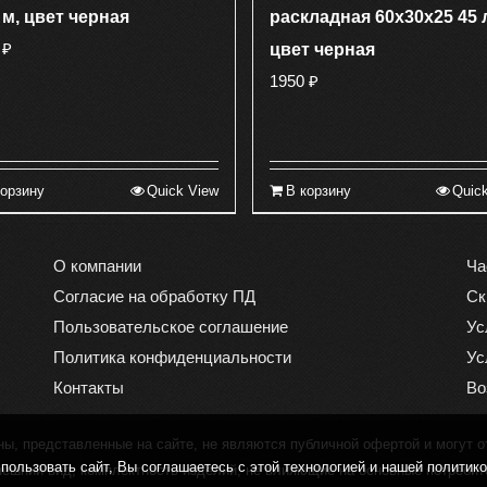
 м, цвет черная
раскладная 60х30х25 45 
0
₽
цвет черная
1950
₽
корзину
Quick View
В корзину
Quic
О компании
Ча
Согласие на обработку ПД
Ск
Пользовательское соглашение
Ус
Политика конфиденциальности
Ус
Контакты
Во
, представленные на сайте, не являются публичной офертой и могут о
ользовать сайт, Вы соглашаетесь с этой технологией и нашей политик
нешний вид, комплектность изделий, не влияющие на основные потребит