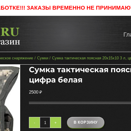
АБОТКЕ!!! ЗАКАЗЫ ВРЕМЕННО НЕ ПРИНИМАЮТ
Гл
ческое снаряжение
Сумки
Сумка тактическая поясная 20х15х10 3 л, ц
Сумка тактическая поясн
цифра белая
2500
₽
В КОРЗИНУ
Количество