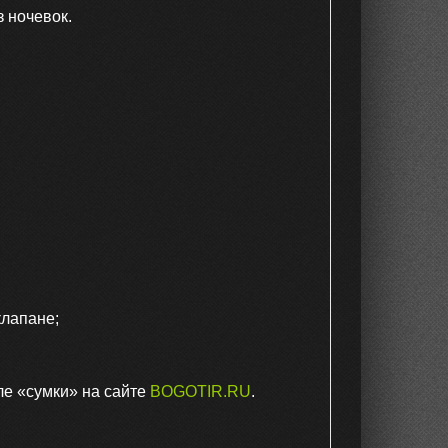
 ночевок.
клапане;
е «сумки» на сайте
BOGOTIR.RU
.