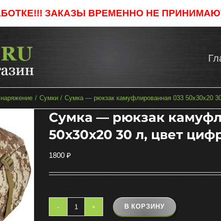
АБОТКЕ!!! ЗАКАЗЫ ВРЕМЕННО НЕ ПРИНИМАЮТ
Гл
снаряжение
Сумки
Сумка — рюкзак камуфлированная 033 50х30х20 30
Сумка — рюкзак камуфл
50х30х20 30 л, цвет циф
1800
₽
В КОРЗИНУ
Количество