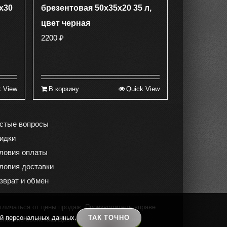
х30
брезентовая 50х35х20 35 л,
цвет черная
2200
₽
k View
В корзину
Quick View
стые вопросы
идки
ловия оплаты
ловия доставки
зврат и обмен
тличаться от цены продаж. Производитель вправе
ой персональных данных.
ТАК ТОЧНО
ельские свойства. Цвет продукции на экране