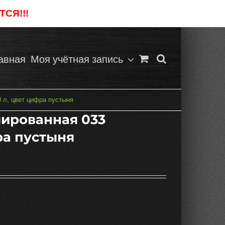
СЯ!!!
Отклонить
авная
Моя учётная запись
 л, цвет цифра пустыня
ированная 033
ра пустыня