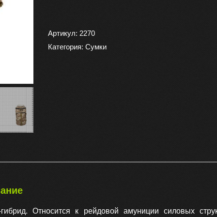
товара
Сумка
-
Артикул:
2270
рюкзак
Категория:
Сумки
камуфлированная
033
50х30х20
30
л,
цвет
цифра
пустыня
ание
-гибрид. Относится к рейдовой амуниции силовых стру