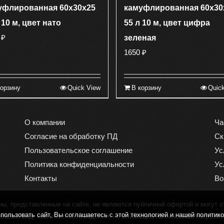
уфлированная 60х30х25
камуфлированная 60х30
 10 м, цвет нато
55 л 10 м, цвет цифра
0
₽
зеленая
1650
₽
корзину
Quick View
В корзину
Quic
О компании
Ча
Согласие на обработку ПД
Ск
Пользовательское соглашение
Ус
Политика конфиденциальности
Ус
Контакты
Во
, представленные на сайте, не являются публичной офертой и могут о
ользовать сайт, Вы соглашаетесь с этой технологией и нашей политик
нешний вид, комплектность изделий, не влияющие на основные потребит