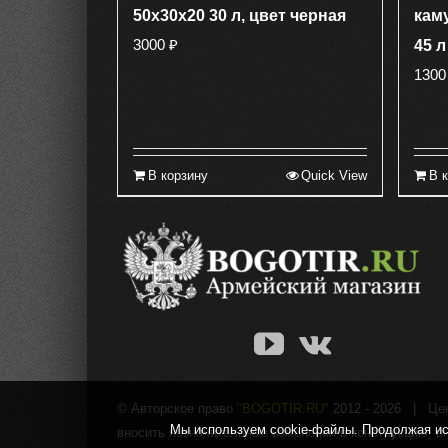
50х30х20 30 л, цвет черная
кам
3000
₽
45 л
130
В корзину
Quick View
В 
© Авторское право
"BOGOTIR.RU"
2012 -
2026 | Цены
Мы используем cookie-файлы. Продолжая исп
вносить незначительные изменения в конструкцию, в