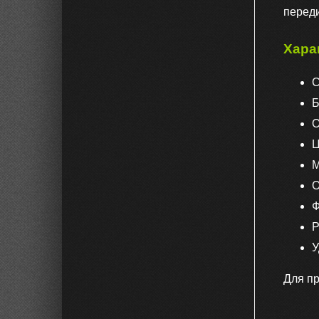
переди
Хара
С
Б
О
Ц
М
О
Ф
Р
У
Для пр