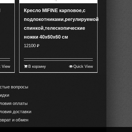
N
Кресло MIFINE карповое,с
подлокотниками,регулируемой
спинкой,телескопические
ножки 40х60х60 см
12100
₽
k View
В корзину
Quick View
стые вопросы
идки
ловия оплаты
ловия доставки
зврат и обмен