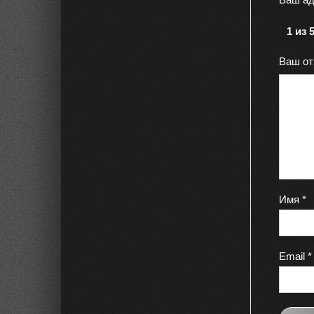
1 из 
Ваш о
Имя
*
Email
*