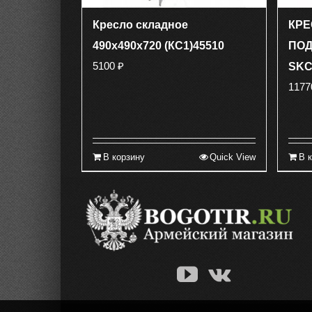
Кресло складное
КРЕ
490х490х720 (КС1)45510
ПОД
5100
₽
SKC
117
В корзину
Quick View
В 