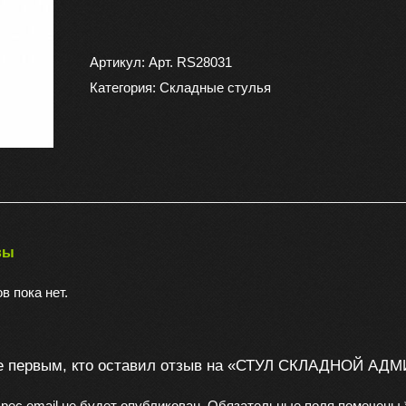
товара
СТУЛ
СКЛАДНОЙ
Артикул:
Арт. RS28031
АДМИРАЛ
Категория:
Складные стулья
МАЛЫЙ
СТАЛЬ
SSА-01
вы
в пока нет.
е первым, кто оставил отзыв на «СТУЛ СКЛАДНОЙ А
рес email не будет опубликован.
Обязательные поля помечены