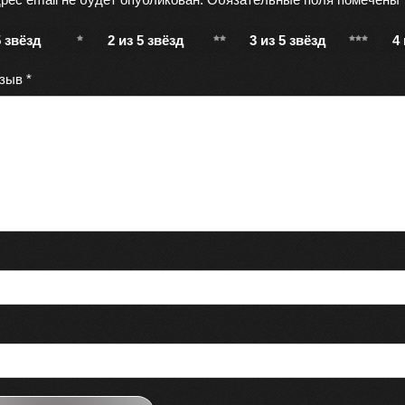
5 звёзд
2 из 5 звёзд
3 из 5 звёзд
4
тзыв
*