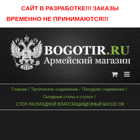
Skip
САЙТ В РАЗРАБОТКЕ!!! ЗАКАЗЫ
to
ВРЕМЕННО НЕ ПРИНИМАЮТСЯ!!!
Отклонить
content
Главная
Тактическое снаряжение
Походное снаряжение
Складные столы и стулья
СТОЛ РАСКЛАДНОЙ ВЛАГОЗАЩИЩЕННЫЙ 60Х120 СМ