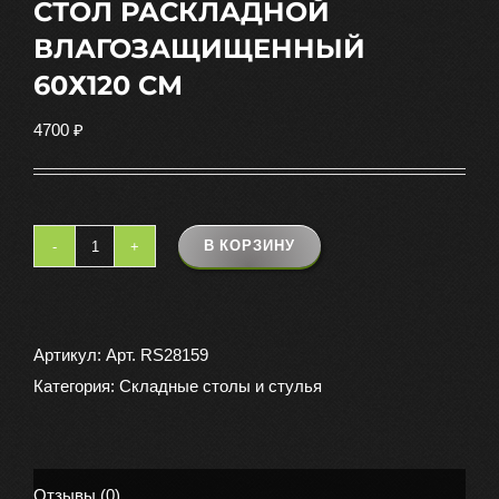
СТОЛ РАСКЛАДНОЙ
ВЛАГОЗАЩИЩЕННЫЙ
60Х120 СМ
4700
₽
В КОРЗИНУ
Количество
товара
СТОЛ
РАСКЛАДНОЙ
Артикул:
Арт. RS28159
ВЛАГОЗАЩИЩЕННЫЙ
Категория:
Складные столы и стулья
60Х120
СМ
Отзывы (0)