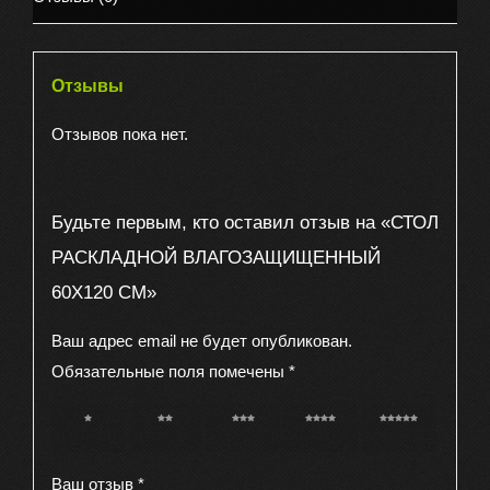
Отзывы
Отзывов пока нет.
Будьте первым, кто оставил отзыв на «СТОЛ
РАСКЛАДНОЙ ВЛАГОЗАЩИЩЕННЫЙ
60Х120 СМ»
Ваш адрес email не будет опубликован.
Обязательные поля помечены
*
1 из 5
2 из 5
3 из 5
4 из 5
5 из 5
звёзд
звёзд
звёзд
звёзд
звёзд
Ваш отзыв
*