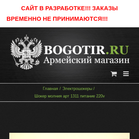
Skip
САЙТ В РАЗРАБОТКЕ!!! ЗАКАЗЫ
to
ВРЕМЕННО НЕ ПРИНИМАЮТСЯ!!!
Отклонить
content
Главная
Электрошокеры
Шокер молния арт 1311 питание 220v