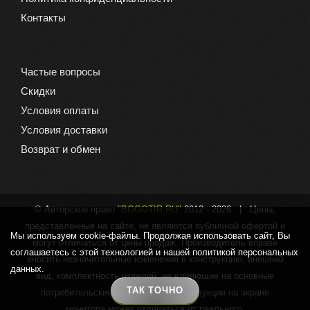
Контакты
Частые вопросы
Скидки
Условия оплаты
Условия доставки
Возврат и обмен
© Авторское право
"BOGOTIR.RU"
2012 -
2026 | Цены,
представленные на сайте, не являются публичной офертой и
Мы используем cookie-файлы. Продолжая использовать сайт, Вы
могут отличаться от цены продаж. Производитель вправе
соглашаетесь с этой технологией и нашей политикой персональных
вносить незначительные изменения в конструкцию, внешний
данных.
вид, комплектность изделий, не влияющие на основные
ТАК ТОЧНО
потребительские свойства. Цвет продукции на экране
монитора может отличаться от реального.