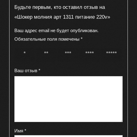
Будьте первым, кто оставил отзыв на
«Шокер молния арт 1311 питание 220v»
Ваш адрес email не будет опубликован.
Обязательные поля помечены
*
1 из 5
2 из 5
3 из 5
4 из 5
5 из 5
звёзд
звёзд
звёзд
звёзд
звёзд
Ваш отзыв
*
Имя
*