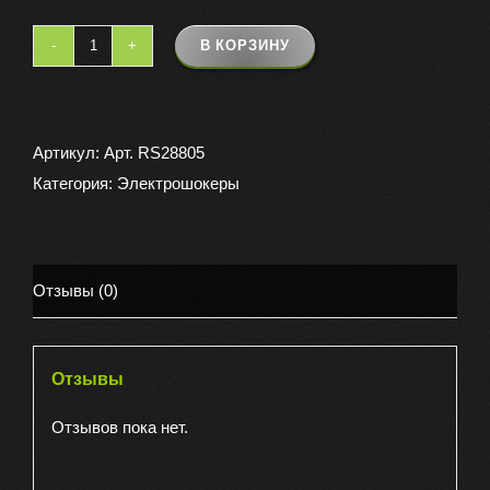
В КОРЗИНУ
Количество
товара
Шокер
молния
Артикул:
Арт. RS28805
арт
Категория:
Электрошокеры
1311
питание
220v
Отзывы (0)
Отзывы
Отзывов пока нет.