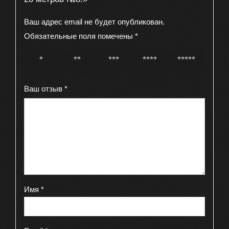
Ваш адрес email не будет опубликован.
Обязательные поля помечены
*
1 из 5
2 из 5
3 из 5
4 из 5
5 из 5
звёзд
звёзд
звёзд
звёзд
звёзд
Ваш отзыв
*
Имя
*