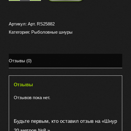
товара
Шнур
20
Артикул:
Арт. RS25882
метров
Категория:
Рыболовные шнуры
№8.
Отзывы (0)
Отзывы
Отзывов пока нет.
Будьте первым, кто оставил отзыв на «Шнур
20 метров №8.»