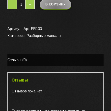
В КОРЗИНУ
Количество
товара
Шампура
с
Артикул:
Арт-FR133
деревянной
Категория:
Разборные мангалы
ручкой,
набор
для
Отзывы (0)
шашлыка
Отзывы
Отзывов пока нет.
Будьте первым, кто оставил отзыв на