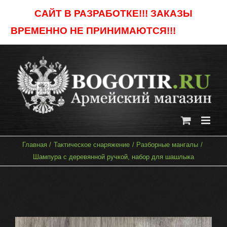
Skip
САЙТ В РАЗРАБОТКЕ!!! ЗАКАЗЫ
to
ВРЕМЕННО НЕ ПРИНИМАЮТСЯ!!!
Отклонить
content
Главная
Тактическое снаряжение
Разборные мангалы
Шампура с деревянной ручкой, набор для шашлыка