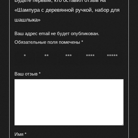
«Шампура с деревянной ручкой, набор для
шашлыка»
Ваш адрес email не будет опубликован.
Обязательные поля помечены
*
1 из 5
2 из 5
3 из 5
4 из 5
5 из 5
звёзд
звёзд
звёзд
звёзд
звёзд
Ваш отзыв
*
Имя
*