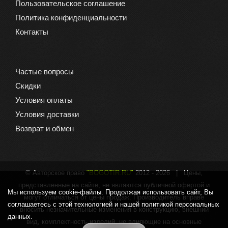
Пользовательское соглашение
Политика конфиденциальности
Контакты
Частые вопросы
Скидки
Условия оплаты
Условия доставки
Возврат и обмен
© Авторское право
"BOGOTIR.RU"
2012 -
2026 | Цены,
представленные на сайте, не являются публичной офертой и
Мы используем cookie-файлы. Продолжая использовать сайт, Вы
могут отличаться от цены продаж. Производитель вправе
соглашаетесь с этой технологией и нашей политикой персональных
вносить незначительные изменения в конструкцию, внешний
данных.
вид, комплектность изделий, не влияющие на основные