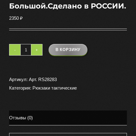
Большой.Сделано в РОССИИ.
2350
₽
В КОРЗИНУ
Количество
товара
РЮКЗАК
ТУРИСТИЧЕСКИЙ
Артикул:
Арт. RS28283
Большой.Сделано
Категория:
Рюкзаки тактические
в
РОССИИ.
Отзывы (0)