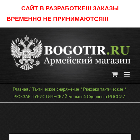
Skip
САЙТ В РАЗРАБОТКЕ!!! ЗАКАЗЫ
to
ВРЕМЕННО НЕ ПРИНИМАЮТСЯ!!!
Отклонить
content
Главная
Тактическое снаряжение
Рюкзаки тактические
РЮКЗАК ТУРИСТИЧЕСКИЙ Большой.Сделано в РОССИИ.