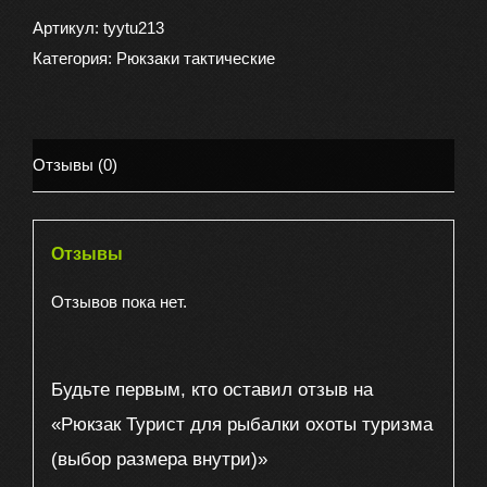
Турист
Артикул:
tyytu213
для
Категория:
Рюкзаки тактические
рыбалки
охоты
туризма
Отзывы (0)
(выбор
размера
внутри)
Отзывы
Отзывов пока нет.
Будьте первым, кто оставил отзыв на
«Рюкзак Турист для рыбалки охоты туризма
(выбор размера внутри)»