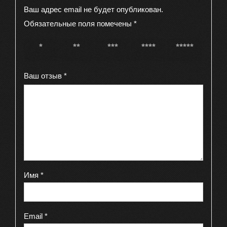
Ваш адрес email не будет опубликован.
Обязательные поля помечены
*
1 из 5
2 из 5
3 из 5
4 из 5
5 из 5
звёзд
звёзд
звёзд
звёзд
звёзд
Ваш отзыв
*
Имя
*
Email
*