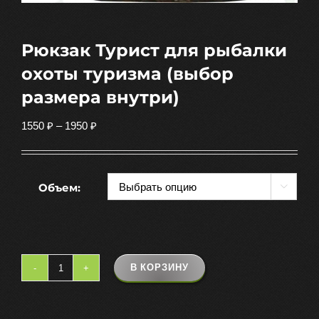
Рюкзак Турист для рыбалки
охоты туризма (выбор
размера внутри)
Диапазон
1550
₽
–
1950
₽
цен:
1550 ₽
–
Объем:

1950 ₽
В КОРЗИНУ
Количество
товара
Рюкзак