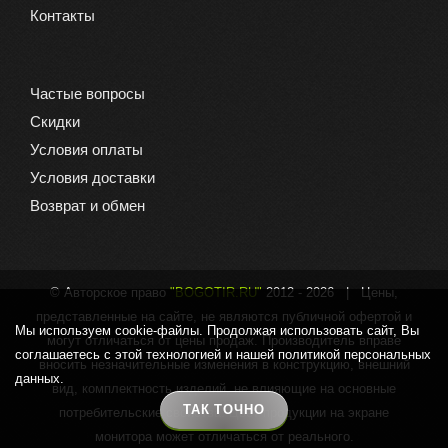
Контакты
Частые вопросы
Скидки
Условия оплаты
Условия доставки
Возврат и обмен
© Авторское право
"BOGOTIR.RU"
2012 -
2026 | Цены,
представленные на сайте, не являются публичной офертой и
Мы используем cookie-файлы. Продолжая использовать сайт, Вы
могут отличаться от цены продаж. Производитель вправе
соглашаетесь с этой технологией и нашей политикой персональных
вносить незначительные изменения в конструкцию, внешний
данных.
вид, комплектность изделий, не влияющие на основные
ТАК ТОЧНО
потребительские свойства. Цвет продукции на экране
монитора может отличаться от реального.