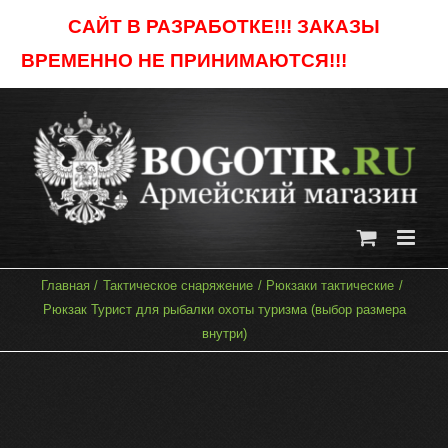
Skip
САЙТ В РАЗРАБОТКЕ!!! ЗАКАЗЫ
to
ВРЕМЕННО НЕ ПРИНИМАЮТСЯ!!!
Отклонить
content
Главная
Тактическое снаряжение
Рюкзаки тактические
Рюкзак Турист для рыбалки охоты туризма (выбор размера
внутри)