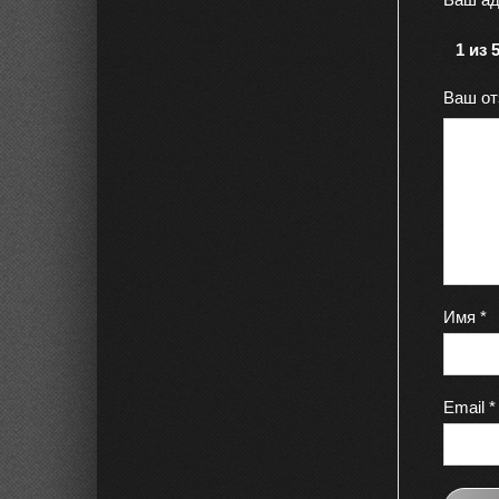
1 из 
Ваш о
Имя
*
Email
*