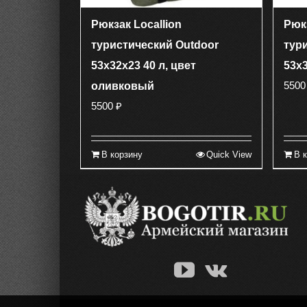
Рюкзак Locallion
Рюкз
туристический Outdoor
тур
53х32х23 40 л, цвет
53х3
550
оливковый
5500
₽
В корзину
Quick View
В 