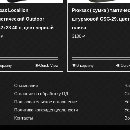
ак Locallion
Рюкзак ( сумка ) тактиче
истический Outdoor
штурмовой GSG-29, цвет
2х23 40 л, цвет черный
олива
0
₽
3100
₽
корзину
Quick View
В корзину
Quic
О компании
Ча
Согласие на обработку ПД
Ск
Пользовательское соглашение
Ус
Политика конфиденциальности
Ус
Контакты
Во