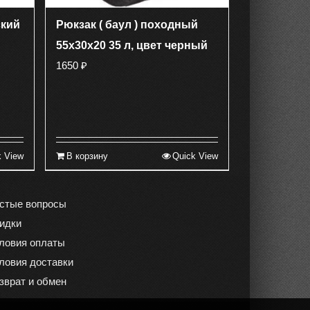
ский
Рюкзак ( баул ) походный
55х30х20 35 л, цвет черный
1650
₽
k View
В корзину
Quick View
стые вопросы
идки
ловия оплаты
ловия доставки
зврат и обмен