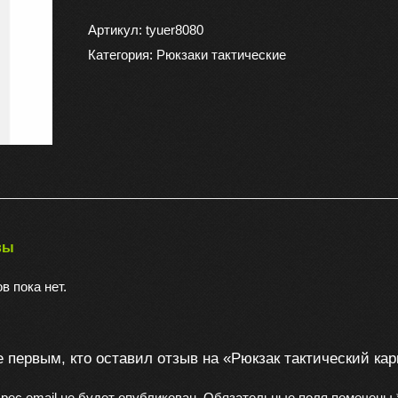
Рюкзак
тактический
Артикул:
tyuer8080
каркасный
Категория:
Рюкзаки тактические
110
литров
вы
в пока нет.
е первым, кто оставил отзыв на «Рюкзак тактический ка
рес email не будет опубликован.
Обязательные поля помечены