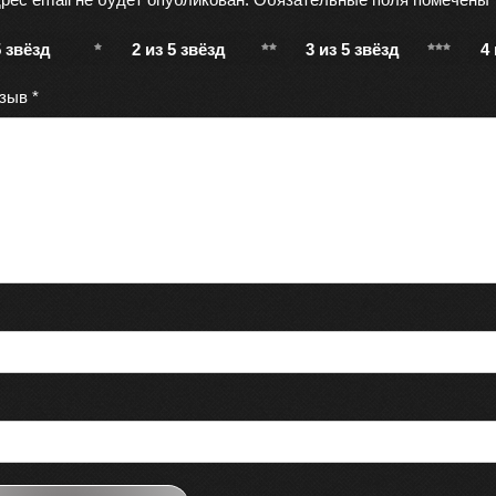
5 звёзд
2 из 5 звёзд
3 из 5 звёзд
4
тзыв
*