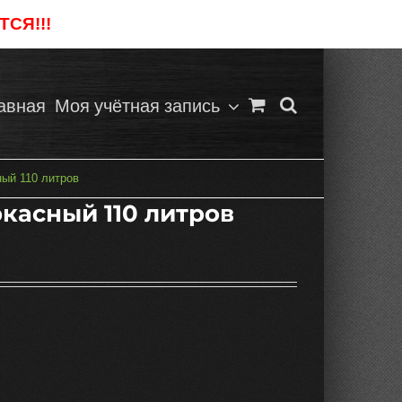
СЯ!!!
Отклонить
авная
Моя учётная запись
ный 110 литров
касный 110 литров