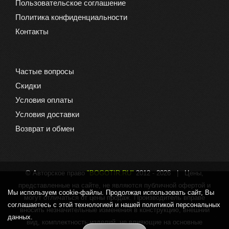
Пользовательское соглашение
Политика конфиденциальности
Контакты
Частые вопросы
Скидки
Условия оплаты
Условия доставки
Возврат и обмен
© Авторское право
"BOGOTIR.RU"
2012 -
2026 | Цены,
представленные на сайте, не являются публичной офертой и
Мы используем cookie-файлы. Продолжая использовать сайт, Вы
могут отличаться от цены продаж. Производитель вправе
соглашаетесь с этой технологией и нашей политикой персональных
вносить незначительные изменения в конструкцию, внешний
данных.
вид, комплектность изделий, не влияющие на основные