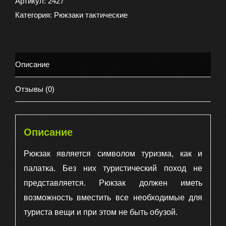
Locallion
Артикул:
2427
туристический
Категория:
Рюкзаки тактические
Outdoor
53х32х23
40
Описание
л,
цвет
Отзывы (0)
оливковый
Описание
Рюкзак является символом туризма, как и
палатка. Без них туристический поход не
представляется. Рюкзак должен иметь
возможность вместить все необходимые для
туриста вещи и при этом не быть обузой.