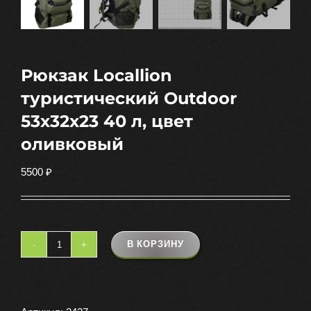
Рюкзак Locallion
туристический Outdoor
53х32х23 40 л, цвет
оливковый
5500
₽
В КОРЗИНУ
Количество
товара
Рюкзак