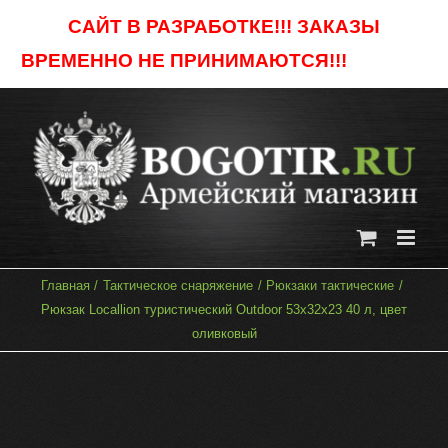
Skip
САЙТ В РАЗРАБОТКЕ!!! ЗАКАЗЫ
to
ВРЕМЕННО НЕ ПРИНИМАЮТСЯ!!!
Отклонить
content
Главная
Тактическое снаряжение
Рюкзаки тактические
Рюкзак Locallion туристический Outdoor 53х32х23 40 л, цвет
оливковый