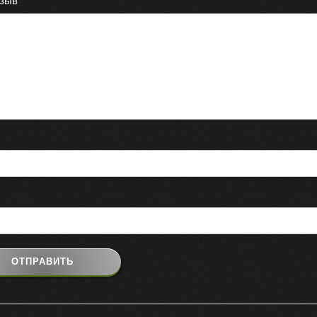
тзыв
*