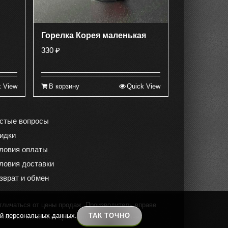
Горелка Корея маленькая
330
₽
k View
В корзину
Quick View
стые вопросы
идки
ловия оплаты
ловия доставки
зврат и обмен
тличаться от цены продаж. Производитель вправе
ой персональных данных.
ТАК ТОЧНО
ельские свойства. Цвет продукции на экране