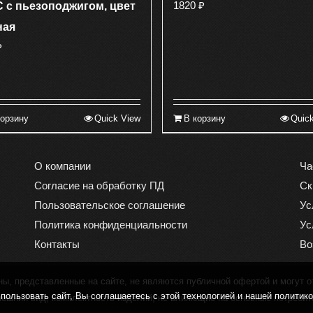
1820
₽
C c пьезоподжигом, цвет
ная
₽
корзину
Quick View
В корзину
Quic
О компании
Ча
Согласие на обработку ПД
Ск
Пользовательское соглашение
Ус
Политика конфиденциальности
Ус
Контакты
Во
, представленные на сайте, не являются публичной офертой и могут о
ользовать сайт, Вы соглашаетесь с этой технологией и нашей политик
нешний вид, комплектность изделий, не влияющие на основные потребит