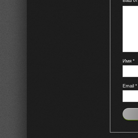
Ваш о
Имя
*
Email
*