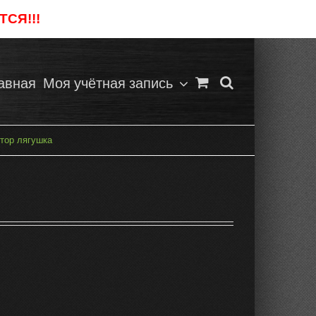
СЯ!!!
Отклонить
авная
Моя учётная запись
тор лягушка