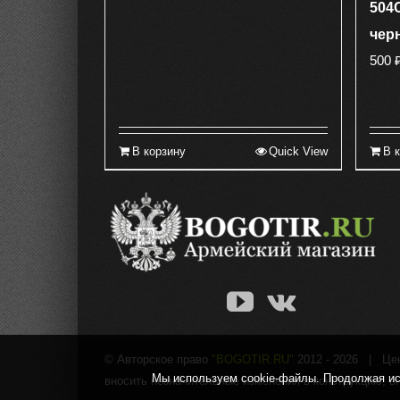
504
чер
500
В корзину
Quick View
В 
© Авторское право
"BOGOTIR.RU"
2012 -
2026 | Цены
Мы используем cookie-файлы. Продолжая исп
вносить незначительные изменения в конструкцию, в