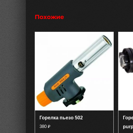
Похожие
Горелка пьезо 502
Горе
380
₽
purp