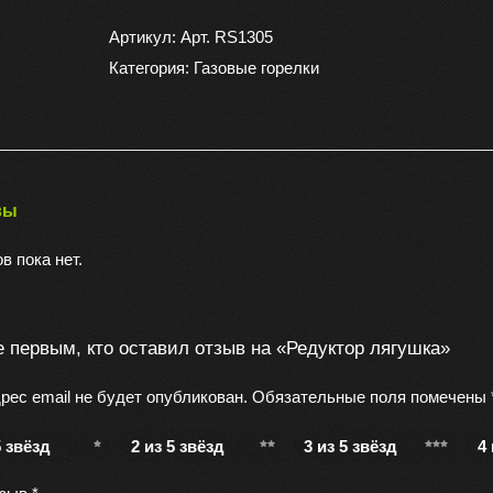
Редуктор
лягушка
Артикул:
Арт. RS1305
Категория:
Газовые горелки
вы
в пока нет.
е первым, кто оставил отзыв на «Редуктор лягушка»
рес email не будет опубликован.
Обязательные поля помечены
5 звёзд
2 из 5 звёзд
3 из 5 звёзд
4