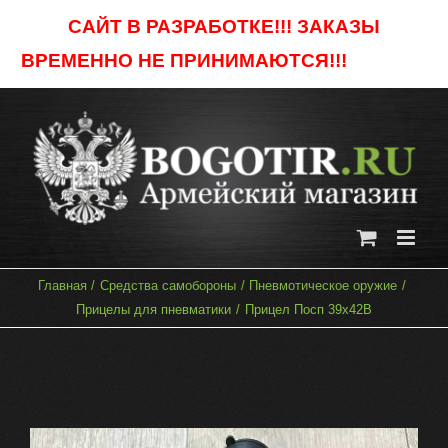
Skip
САЙТ В РАЗРАБОТКЕ!!! ЗАКАЗЫ
to
ВРЕМЕННО НЕ ПРИНИМАЮТСЯ!!!
Отклонить
content
Главная
Средства самобороны
Пневмотическое оружие
Прицелы для пневматики
Прицел Посп 39х42В