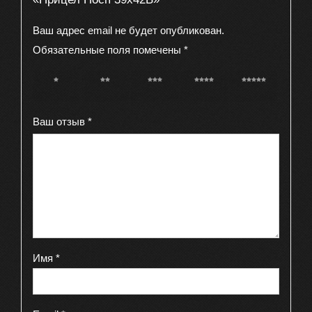
Ваш адрес email не будет опубликован.
Обязательные поля помечены
*
1 из 5
2 из 5
3 из 5
4 из 5
5 из 5
звёзд
звёзд
звёзд
звёзд
звёзд
Ваш отзыв
*
Имя
*