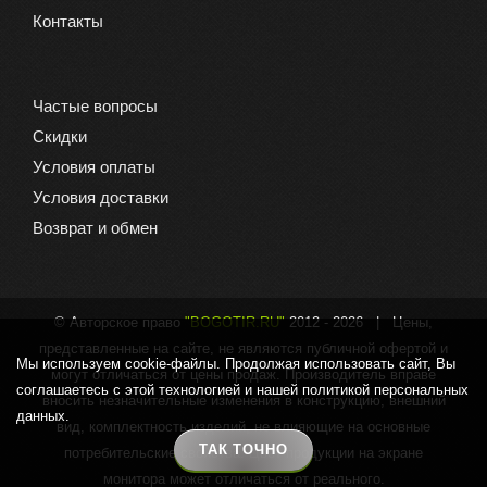
Контакты
Частые вопросы
Скидки
Условия оплаты
Условия доставки
Возврат и обмен
© Авторское право
"BOGOTIR.RU"
2012 -
2026 | Цены,
представленные на сайте, не являются публичной офертой и
Мы используем cookie-файлы. Продолжая использовать сайт, Вы
могут отличаться от цены продаж. Производитель вправе
соглашаетесь с этой технологией и нашей политикой персональных
вносить незначительные изменения в конструкцию, внешний
данных.
вид, комплектность изделий, не влияющие на основные
ТАК ТОЧНО
потребительские свойства. Цвет продукции на экране
монитора может отличаться от реального.