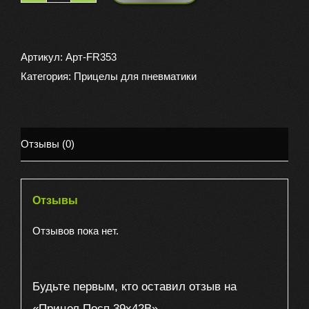
товара
Прицел
Посп
Артикул:
Арт-FR353
39х42В
Категория:
Прицелы для пневматики
Отзывы (0)
Отзывы
Отзывов пока нет.
Будьте первым, кто оставил отзыв на
«Прицел Посп 39х42В»