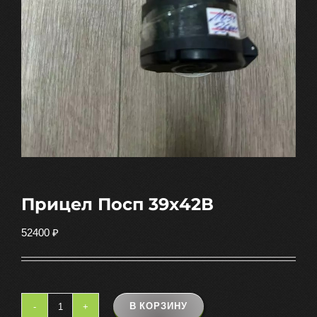
Прицел Посп 39х42В
52400
₽
В КОРЗИНУ
Количество