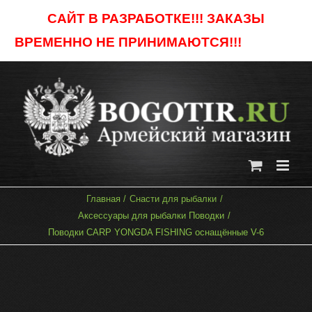
Skip
САЙТ В РАЗРАБОТКЕ!!! ЗАКАЗЫ
to
ВРЕМЕННО НЕ ПРИНИМАЮТСЯ!!!
Отклонить
content
Главная
Снасти для рыбалки
Аксессуары для рыбалки Поводки
Поводки CARP YONGDA FISHING оснащённые V-6