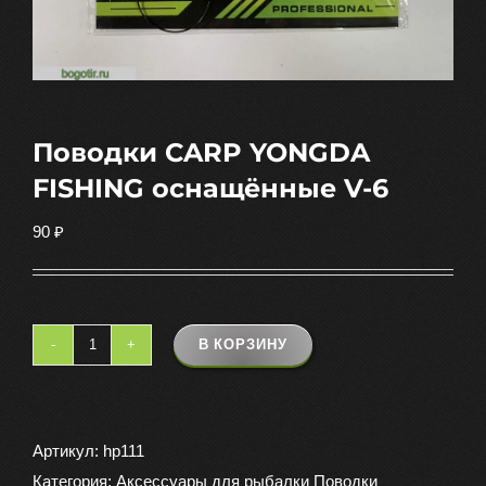
Поводки CARP YONGDA
FISHING оснащённые V-6
90
₽
В КОРЗИНУ
Количество
товара
Поводки
CARP
Артикул:
hp111
YONGDA
Категория:
Аксессуары для рыбалки Поводки