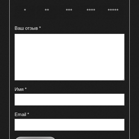
1 из 5
2 из 5
3 из 5
4 из 5
5 из 5
звёзд
звёзд
звёзд
звёзд
звёзд
Ваш отзыв
*
Имя
*
Email
*