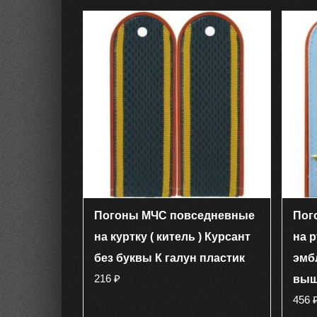
Погоны МЧС повседневные
Пог
на куртку ( китель ) Курсант
на 
без буквы К галун пластик
эмб
216
₽
выш
456