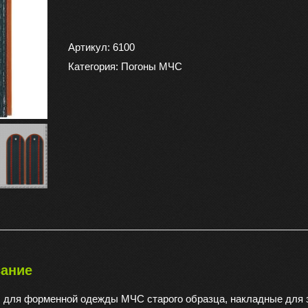
товара
Погоны
МЧС
Артикул:
6100
повседневные
Категория:
Погоны МЧС
на
куртку
(
китель
)
2
просвета
пластик
галун
ание
 для форменной одежды МЧС старого образца, накладные для з