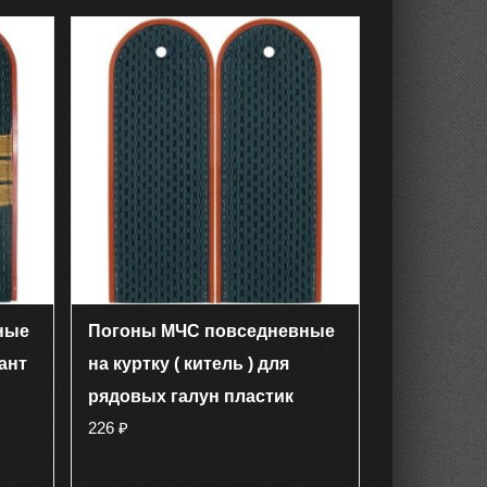
ные
Погоны МЧС повседневные
жант
на куртку ( китель ) для
рядовых галун пластик
226
₽