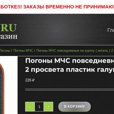
АБОТКЕ!!! ЗАКАЗЫ ВРЕМЕННО НЕ ПРИНИМАЮТ
Гл
Погоны
Погоны МЧС
Погоны МЧС повседневные на куртку ( китель ) 2
Погоны МЧС повседневны
2 просвета пластик галу
226
₽
В КОРЗИНУ
Количество