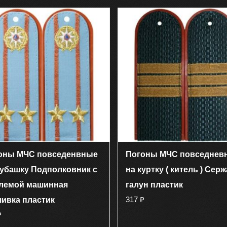
оны МЧС повседенвные
Погоны МЧС повседнев
рубашку Подполковник с
на куртку ( китель ) Сер
лемой машинная
галун пластик
317
₽
ивка пластик
₽