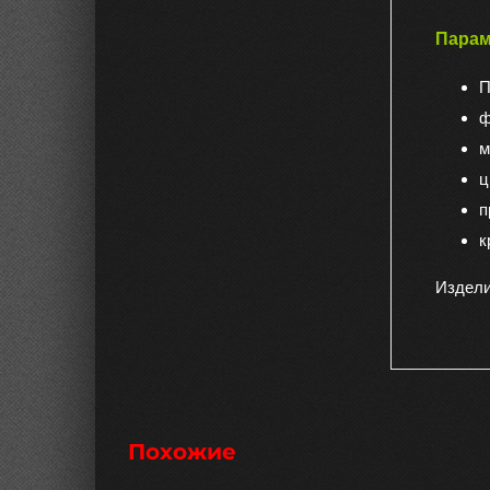
Парам
П
ф
м
ц
п
к
Издели
Похожие