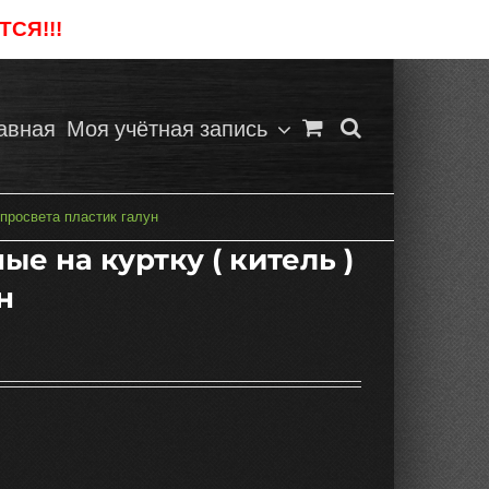
СЯ!!!
Отклонить
авная
Моя учётная запись
 просвета пластик галун
е на куртку ( китель )
н