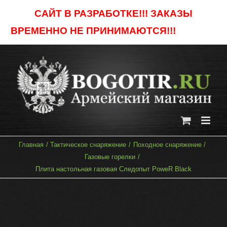
Skip
САЙТ В РАЗРАБОТКЕ!!! ЗАКАЗЫ
to
ВРЕМЕННО НЕ ПРИНИМАЮТСЯ!!!
Отклонить
content
Главная
Тактическое снаряжение
Походное снаряжение
Газовые горелки
Плита настольная газовая Следопыт PoweR Black