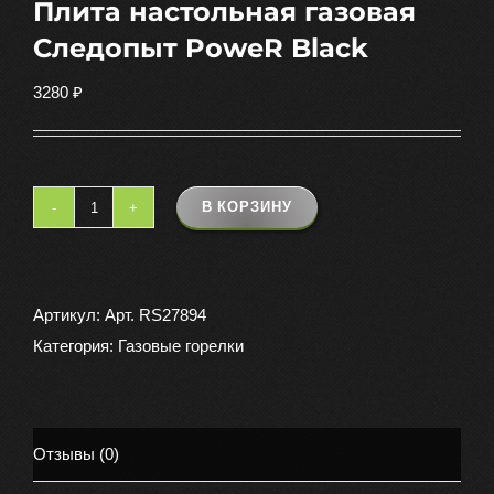
Плита настольная газовая
Следопыт PoweR Black
3280
₽
В КОРЗИНУ
Количество
товара
Плита
настольная
Артикул:
Арт. RS27894
газовая
Категория:
Газовые горелки
Следопыт
PoweR
Black
Отзывы (0)