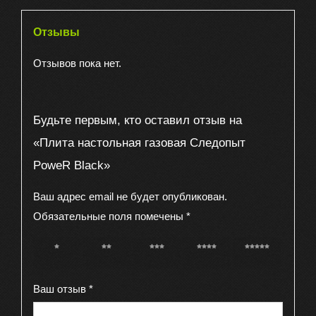
Отзывы
Отзывов пока нет.
Будьте первым, кто оставил отзыв на
«Плита настольная газовая Следопыт
PoweR Black»
Ваш адрес email не будет опубликован.
Обязательные поля помечены
*
1 из 5
2 из 5
3 из 5
4 из 5
5 из 5
звёзд
звёзд
звёзд
звёзд
звёзд
Ваш отзыв
*