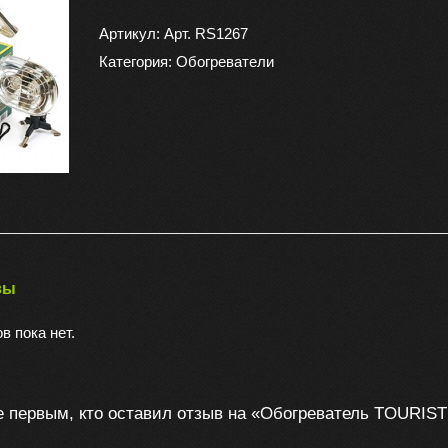
Обогреватель
TOURIST
Артикул:
Арт. RS1267
RIO
Категория:
Обогреватели
вы
в пока нет.
е первым, кто оставил отзыв на «Обогреватель TOURIST