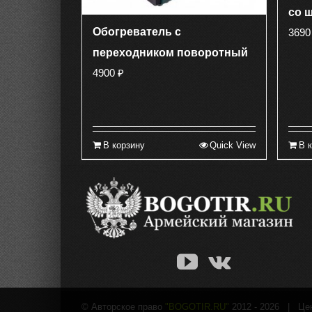
со 
Обогреватель с
369
переходником поворотный
4900
₽
В корзину
Quick View
В 
© Авторское право
"BOGOTIR.RU"
2012 -
2026 | Цены