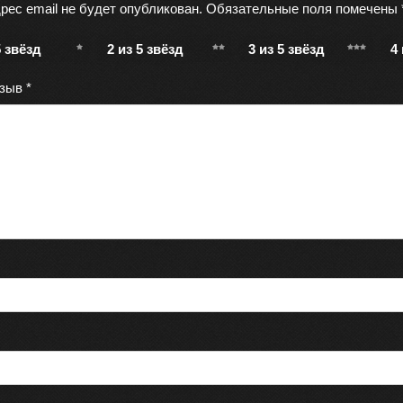
рес email не будет опубликован.
Обязательные поля помечены
5 звёзд
2 из 5 звёзд
3 из 5 звёзд
4
тзыв
*