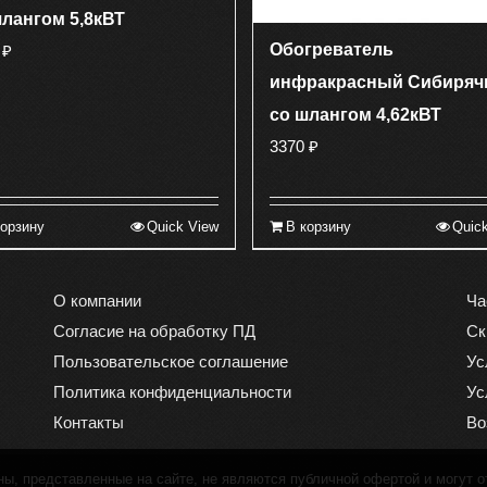
шлангом 5,8кВТ
Обогреватель
0
₽
инфракрасный Сибиряч
со шлангом 4,62кВТ
3370
₽
корзину
Quick View
В корзину
Quic
О компании
Ча
Согласие на обработку ПД
Ск
Пользовательское соглашение
Ус
Политика конфиденциальности
Ус
Контакты
Во
, представленные на сайте, не являются публичной офертой и могут о