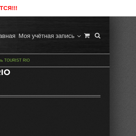
СЯ!!!
Отклонить
авная
Моя учётная запись
ль TOURIST RIO
RIO