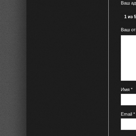
Ваш ад
1 из 
Ваш о
Имя
*
Email
*