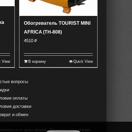
ка
Обогреватель TOURIST MINI
AFRICA (TH-808)
4510
₽
k View
В корзину
Quick View
стые вопросы
идки
ловия оплаты
ловия доставки
зврат и обмен
тличаться от цены продаж. Производитель вправе