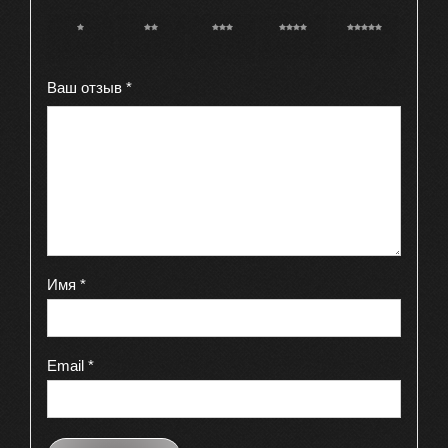
1 из 5
2 из 5
3 из 5
4 из 5
5 из 5
звёзд
звёзд
звёзд
звёзд
звёзд
Ваш отзыв
*
Имя
*
Email
*