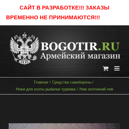
Skip
САЙТ В РАЗРАБОТКЕ!!! ЗАКАЗЫ
to
ВРЕМЕННО НЕ ПРИНИМАЮТСЯ!!!
Отклонить
content
Главная
Средства самобороны
Ножи для охоты рыбалки туризма
Нож охотничий лев