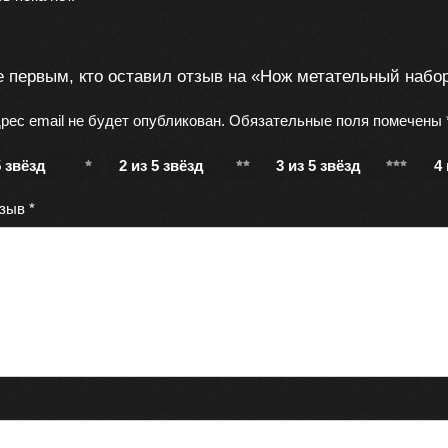
е первым, кто оставил отзыв на «Нож метательный набо
рес email не будет опубликован.
Обязательные поля помечены
5 звёзд
2 из 5 звёзд
3 из 5 звёзд
4
тзыв
*