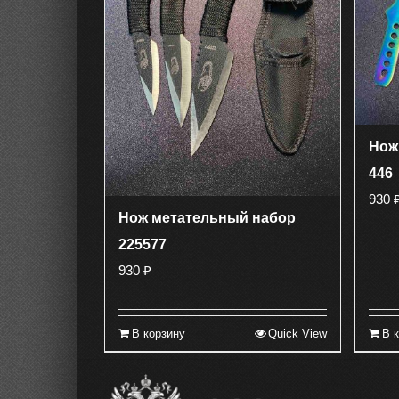
Нож
446
930
Нож метательный набор
225577
930
₽
В корзину
Quick View
В 