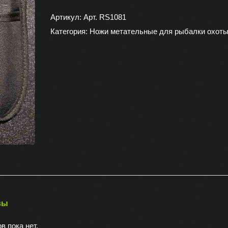
Нож
метательный
Артикул:
Арт. RS1081
набор
Категория:
Ножи метательные для рыбалки охоты
YF-
090
вы
в пока нет.