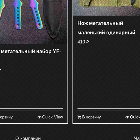
Нож метательный
маленький одинарный
410
₽
 метательный набор YF-
₽
корзину
Quick View
В корзину
Quic
О компании
Ча