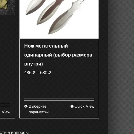
Нож метательный
одинарный (выбор размера
внутри)
Диапазон
486
₽
–
680
₽
цен:
486 ₽
–
680 ₽
Выберите
Quick View
Этот
k View
параметры
товар
имеет
несколько
стые вопросы