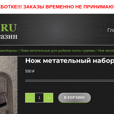
АБОТКЕ!!! ЗАКАЗЫ ВРЕМЕННО НЕ ПРИНИМАЮТ
Гл
самобороны
Ножи метательные для рыбалки охоты туризма
Нож метат
Нож метательный набор
930
₽
В КОРЗИНУ
Количество
товара