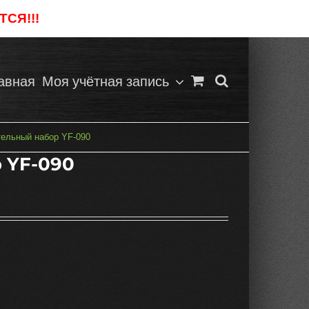
СЯ!!!
Отклонить
авная
Моя учётная запись
ельный набор YF-090
 YF-090