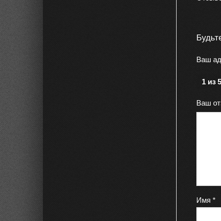
Будьт
Ваш ад
1 из 
Ваш о
Имя
*