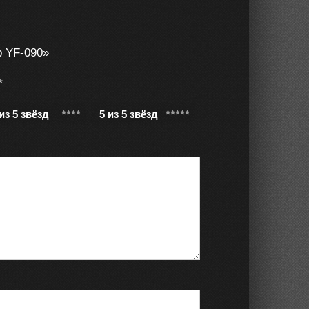
р YF-090»
*
 из 5 звёзд
5 из 5 звёзд