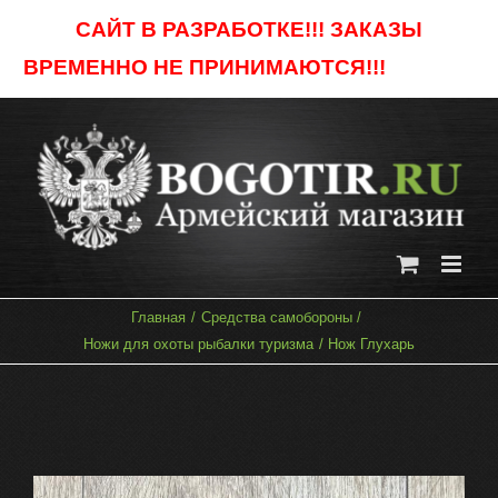
Skip
САЙТ В РАЗРАБОТКЕ!!! ЗАКАЗЫ
to
ВРЕМЕННО НЕ ПРИНИМАЮТСЯ!!!
Отклонить
content
Главная
Средства самобороны
Ножи для охоты рыбалки туризма
Нож Глухарь