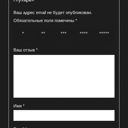
Ваш адрес email не будет опубликован.
Обязательные поля помечены
*
1 из 5
2 из 5
3 из 5
4 из 5
5 из 5
звёзд
звёзд
звёзд
звёзд
звёзд
Ваш отзыв
*
Имя
*