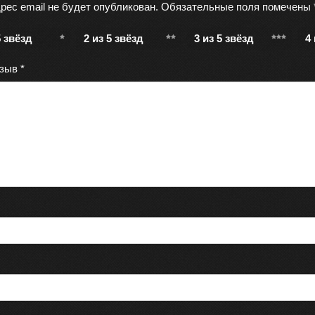
рес email не будет опубликован.
Обязательные поля помечены
5 звёзд
2 из 5 звёзд
3 из 5 звёзд
4
тзыв
*