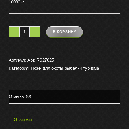
10080
₽
В КОРЗИНУ
Количество
товара
Нож
для
Артикул:
Арт. RS27825
охоты
Категория:
Ножи для охоты рыбалки туризма
и
рыбалки
Нижний
Отзывы (0)
Новгород
сталь
ДАМАСК
Отзывы
в