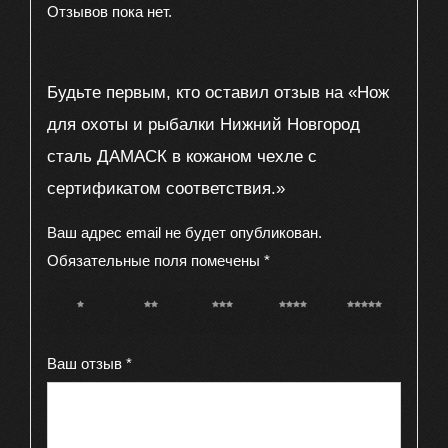
кожаном
Отзывов пока нет.
чехле
с
Будьте первым, кто оставил отзыв на «Нож
сертификатом
соответствия.
для охоты и рыбалки Нижний Новгород
сталь ДАМАСК в кожаном чехле с
сертификатом соответствия.»
Ваш адрес email не будет опубликован.
Обязательные поля помечены
*
1 из 5
2 из 5
3 из 5
4 из 5
5 из 5
звёзд
звёзд
звёзд
звёзд
звёзд
Ваш отзыв
*