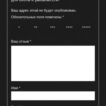
Ваш адрес email не будет опубликован.
Обязательные поля помечены
*
1 из 5
2 из 5
3 из 5
4 из 5
5 из 5
звёзд
звёзд
звёзд
звёзд
звёзд
Ваш отзыв
*
Имя
*