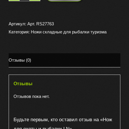
товара
Нож
для
Артикул:
Арт. RS27763
охоты
Категория:
Ножи складные для рыбалки туризма
и
рыбалки.LN
Отзывы (0)
Отзывы
Отзывов пока нет.
Будьте первым, кто оставил отзыв на «Нож
для охоты и рыбалки.LN»