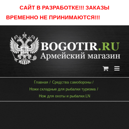
Skip
САЙТ В РАЗРАБОТКЕ!!! ЗАКАЗЫ
to
ВРЕМЕННО НЕ ПРИНИМАЮТСЯ!!!
Отклонить
content
Главная
Средства самобороны
Ножи складные для рыбалки туризма
Нож для охоты и рыбалки.LN