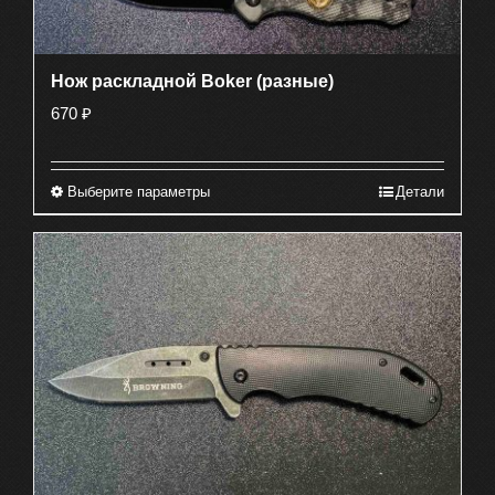
Нож раскладной Boker (разные)
670
₽
Выберите параметры
Детали
Этот
товар
имеет
несколько
вариаций.
Опции
можно
выбрать
на
странице