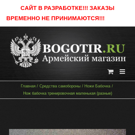
Skip
САЙТ В РАЗРАБОТКЕ!!! ЗАКАЗЫ
to
ВРЕМЕННО НЕ ПРИНИМАЮТСЯ!!!
Отклонить
content
Главная
Средства самобороны
Ножи Бабочка
Нож бабочка тренировочная маленькая (разные)