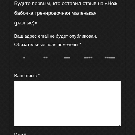
Будьте первым, кто оставил отзыв на «Нож
бабочка тренировочная маленькая
(разные)»
Ваш адрес email не будет опубликован.
Обязательные поля помечены
*
1 из 5
2 из 5
3 из 5
4 из 5
5 из 5
звёзд
звёзд
звёзд
звёзд
звёзд
Ваш отзыв
*
Имя
*