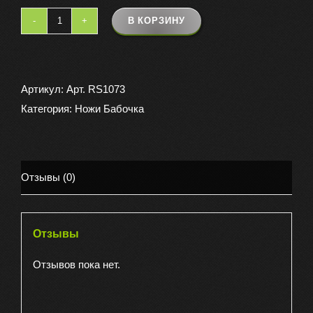
В КОРЗИНУ
Количество
товара
Нож
бабочка
Артикул:
Арт. RS1073
тренировочная
Категория:
Ножи Бабочка
маленькая
(разные)
Отзывы (0)
Отзывы
Отзывов пока нет.