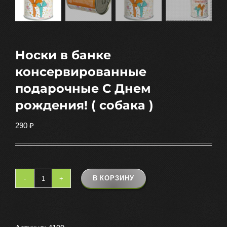
Носки в банке
консервированные
подарочные С Днем
рождения! ( собака )
290
₽
В КОРЗИНУ
Количество
товара
Носки