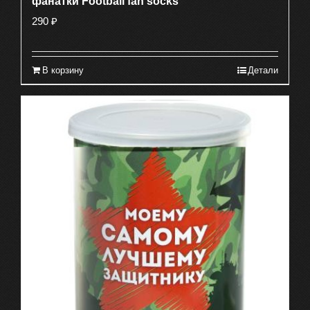
фанатки Football fan socks
290
₽
В корзину
Детали