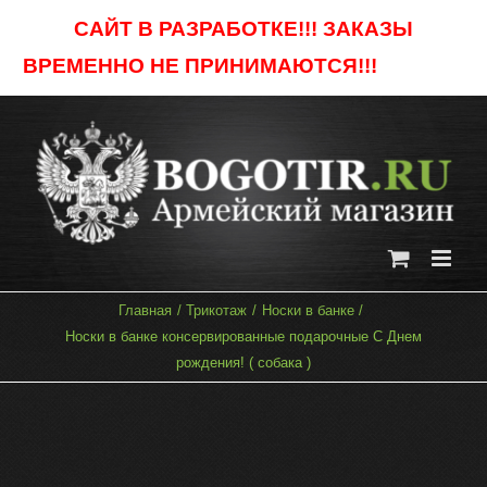
Skip
САЙТ В РАЗРАБОТКЕ!!! ЗАКАЗЫ
to
ВРЕМЕННО НЕ ПРИНИМАЮТСЯ!!!
Отклонить
content
Главная
Трикотаж
Носки в банке
Носки в банке консервированные подарочные С Днем
рождения! ( собака )