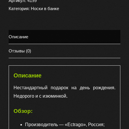
в
Артикул:
4199
банке
Категория:
Носки в банке
консервированные
подарочные
С
Описание
Днем
рождения!
Отзывы (0)
(
собака
)
Описание
Нестандартный подарок на день рождения.
Недорого и с изюминкой
.
Обзор:
Производитель — «Ectrago», Россия;