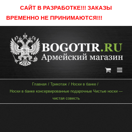
Skip
САЙТ В РАЗРАБОТКЕ!!! ЗАКАЗЫ
to
ВРЕМЕННО НЕ ПРИНИМАЮТСЯ!!!
Отклонить
content
Главная
Трикотаж
Носки в банке
Носки в банке консервированные подарочные Чистые носки —
чистая совесть