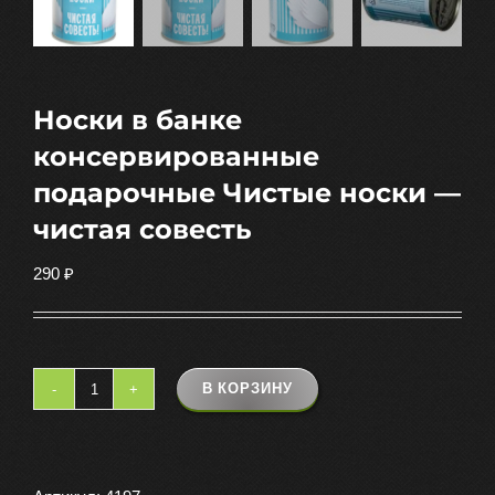
Носки в банке
консервированные
подарочные Чистые носки —
чистая совесть
290
₽
В КОРЗИНУ
Количество
товара
Носки