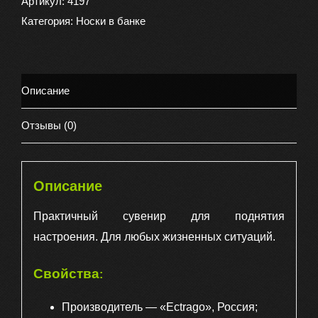
в
Артикул:
4197
банке
Категория:
Носки в банке
консервированные
подарочные
Чистые
Описание
носки
-
Отзывы (0)
чистая
совесть
Описание
Практичный сувенир для поднятия
настроения. Для любых жизненных ситуаций.
Свойства
:
Производитель — «Ectrago», Россия;