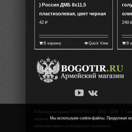
) Россия ДМБ 8х11,5
голу
пластизолевая, цвет черная
оли
42
₽
240
В корзину
Quick View
В 
© Авторское право
"BOGOTIR.RU"
2012 -
2026 | Цены
Мы используем cookie-файлы. Продолжая исп
вносить незначительные изменения в конструкцию, в
монитора может отличаться от реального.