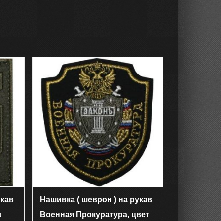
укав
Нашивка ( шеврон ) на рукав
з
Военная Прокуратура, цвет