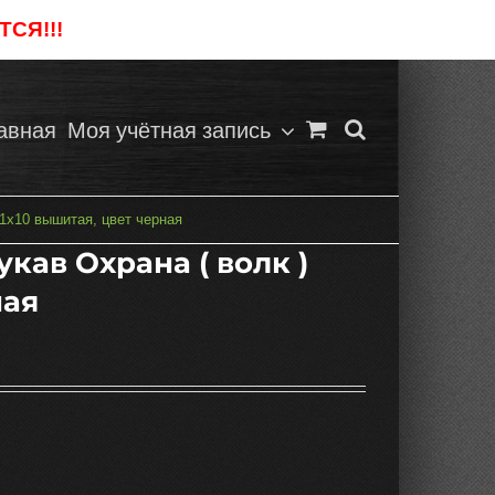
СЯ!!!
Отклонить
авная
Моя учётная запись
11х10 вышитая, цвет черная
укав Охрана ( волк )
ная