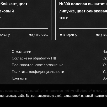
бой кант, цвет
№300 полевая вышитая 
вковый
липучке, цвет оливковая
₽
180
₽
корзину
Quick View
В корзину
Quic
О компании
Ча
Согласие на обработку ПД
Ск
Пользовательское соглашение
Ус
Политика конфиденциальности
Ус
Контакты
Во
, представленные на сайте, не являются публичной офертой и могут о
ользовать сайт, Вы соглашаетесь с этой технологией и нашей политик
нешний вид, комплектность изделий, не влияющие на основные потребит