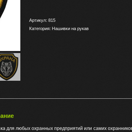
товара
Нашивка
(
Артикул:
815
шеврон
Категория:
Нашивки на рукав
)
на
рукав
Охрана
(
волк
)
11х10
вышитая,
цвет
ание
черная
ка для любых охранных предприятий или самих охраннико