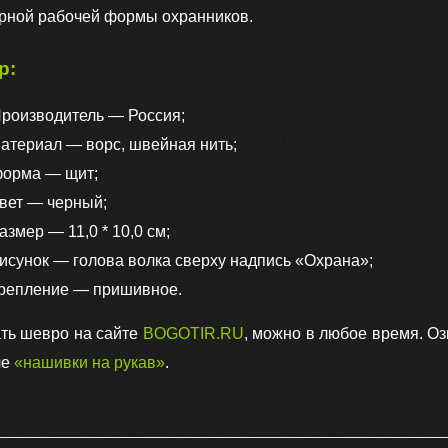
ерной рабочей формы охранников.
р:
роизводитель — Россия;
атериал — ворс, швейная нить;
орма — щит;
вет — черный;
азмер — 11,0 * 10,0 см;
исунок — голова волка сверху надпись «Охрана»;
репление — пришивное.
ать шевро на сайте
BOGOTIR.RU
, можно в любое время. Оз
ле
«нашивки на рукав»
.