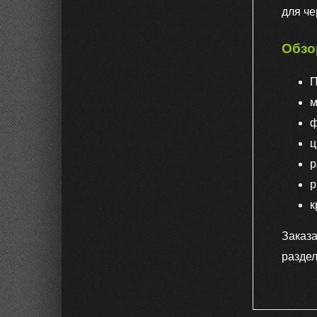
для ч
Обзо
П
м
ф
ц
р
р
к
Заказ
разде