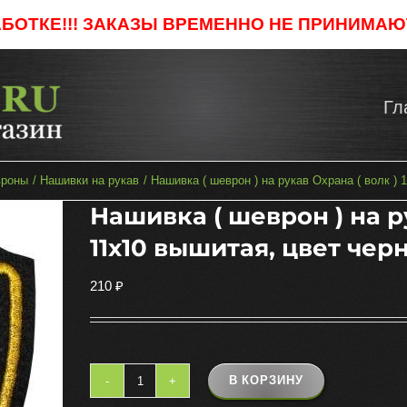
АБОТКЕ!!! ЗАКАЗЫ ВРЕМЕННО НЕ ПРИНИМАЮТ
Гл
роны
Нашивки на рукав
Нашивка ( шеврон ) на рукав Охрана ( волк ) 
Нашивка ( шеврон ) на р
11х10 вышитая, цвет чер
210
₽
В КОРЗИНУ
Количество