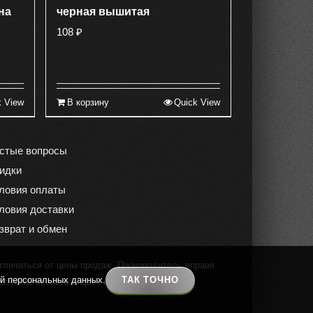
на
черная вышитая
108
₽
k View
В корзину
Quick View
стые вопросы
идки
ловия оплаты
ловия доставки
зврат и обмен
тличаться от цены продаж. Производитель вправе
ой персональных данных.
ТАК ТОЧНО
ельские свойства. Цвет продукции на экране