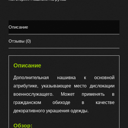
)
на
рукав
Описание
Краснодар
12х4
Отзывы (0)
вышитая
дуга,
цвет
Описание
черная
Дополнительная нашивка к основной
атрибутике, указывающее место дислокации
военнослужащего. Может применять в
гражданском обиходе в качестве
декоративного украшения одежды.
Обзор: