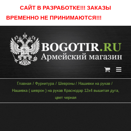
Skip
САЙТ В РАЗРАБОТКЕ!!! ЗАКАЗЫ
to
ВРЕМЕННО НЕ ПРИНИМАЮТСЯ!!!
Отклонить
content
Главная
Фурнитура
Шевроны
Нашивки на рукав
Нашивка ( шеврон ) на рукав Краснодар 12х4 вышитая дуга,
цвет черная