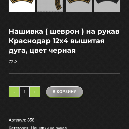
Нашивка ( шеврон ) на рукав
Краснодар 12х4 вышитая
дуга, цвет черная
72
₽
В КОРЗИНУ
Количество
товара
Нашивка
(
Артикул:
858
шеврон
Категория:
Нашивки на рукав