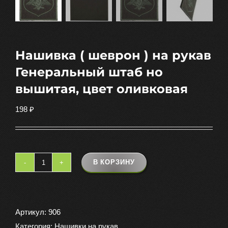
Нашивка ( шеврон ) на рукав
Генеральный штаб но
вышитая, цвет оливковая
198
₽
В КОРЗИНУ
Количество
товара
Нашивка
(
Артикул:
906
шеврон
Категория:
Нашивки на рукав