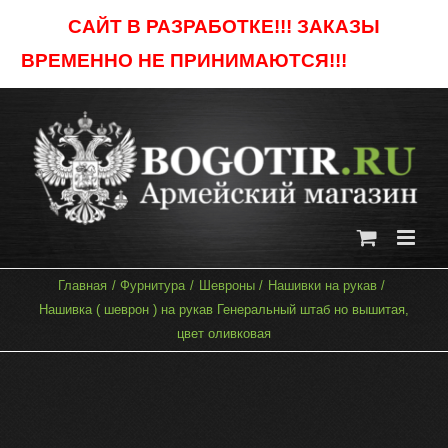
Skip
САЙТ В РАЗРАБОТКЕ!!! ЗАКАЗЫ
to
ВРЕМЕННО НЕ ПРИНИМАЮТСЯ!!!
Отклонить
content
Главная
Фурнитура
Шевроны
Нашивки на рукав
Нашивка ( шеврон ) на рукав Генеральный штаб но вышитая,
цвет оливковая