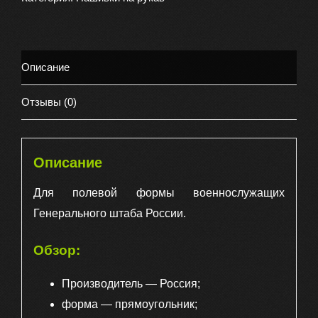
)
на
рукав
Описание
Генеральный
штаб
Отзывы (0)
но
вышитая,
цвет
Описание
оливковая
Для полевой формы военнослужащих
Генерального штаба России.
Обзор:
Производитель — Россия;
форма — прямоугольник;