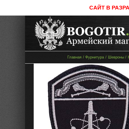
Skip
САЙТ В РАЗР
to
content
Главная
Фурнитура
Шевроны