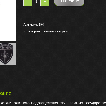
В КОРЗИНУ
Количество
товара
Нашивка
(
Артикул:
696
шеврон
Категория:
Нашивки на рукав
)
на
рукав
ФСВНГ
(
Росгвардия
)
Центральный
округ
ание
вч
ка для элитного подразделения УВО важных государстве
по