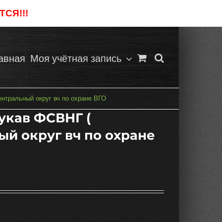
СЯ!!!
Отклонить
авная
Моя учётная запись
ентральный округ вч по охране ВГО
рукав ФСВНГ (
ый округ вч по охране