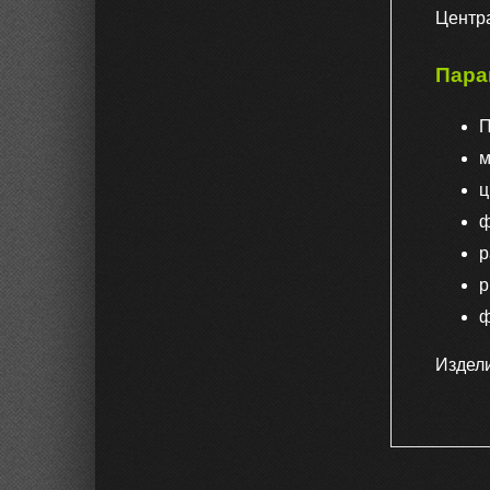
Центра
Пара
П
м
ц
ф
р
р
ф
Издел