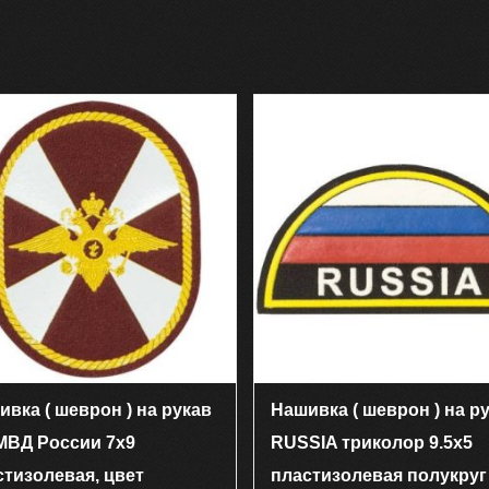
ивка ( шеврон ) на рукав
Нашивка ( шеврон ) на р
МВД России 7х9
RUSSIA триколор 9.5х5
стизолевая, цвет
пластизолевая полукруг