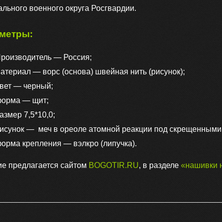
льного военного округа Росгвардии.
охране
ВГО
метры:
роизводитель — Россия;
атериал — ворс (основа) швейная нить (рисунок);
вет — черный;
орма — щит;
азмер 7,5*10,0;
исунок — меч в ореоле атомной реакции под скрещенными б
орма крепления — вэлкро (липучка).
ие предлагается сайтом
BOGOTIR.RU
, в разделе
«нашивки 