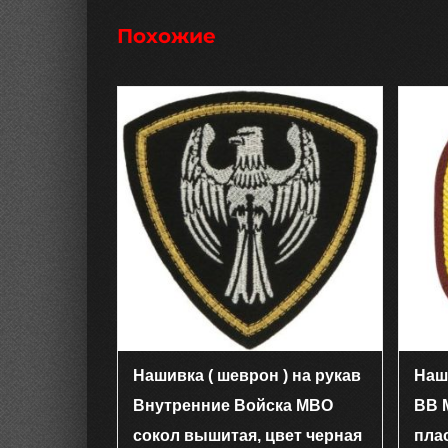
Похожие
Нашивка ( шеврон ) на рукав
Наш
Внутренние Войска МВО
ВВ 
сокол вышитая, цвет черная
пла