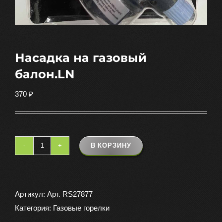
Насадка на газовый
балон.LN
370
₽
В КОРЗИНУ
Количество
товара
Насадка
на
Артикул:
Арт. RS27877
газовый
Категория:
Газовые горелки
балон.LN