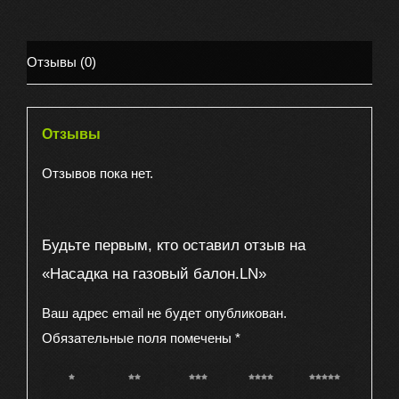
Отзывы (0)
Отзывы
Отзывов пока нет.
Будьте первым, кто оставил отзыв на
«Насадка на газовый балон.LN»
Ваш адрес email не будет опубликован.
Обязательные поля помечены
*
1 из 5
2 из 5
3 из 5
4 из 5
5 из 5
звёзд
звёзд
звёзд
звёзд
звёзд