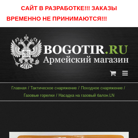
Skip
САЙТ В РАЗРАБОТКЕ!!! ЗАКАЗЫ
to
ВРЕМЕННО НЕ ПРИНИМАЮТСЯ!!!
Отклонить
content
Главная
Тактическое снаряжение
Походное снаряжение
Газовые горелки
Насадка на газовый балон.LN