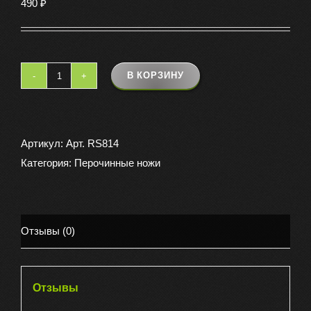
490
₽
В КОРЗИНУ
Количество
товара
Набор
ножей
Артикул:
Арт. RS814
5012
Категория:
Перочинные ножи
Отзывы (0)
Отзывы