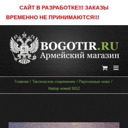
Skip
САЙТ В РАЗРАБОТКЕ!!! ЗАКАЗЫ
to
ВРЕМЕННО НЕ ПРИНИМАЮТСЯ!!!
Отклонить
content
Главная
Тактическое снаряжение
Перочинные ножи
Набор ножей 5012