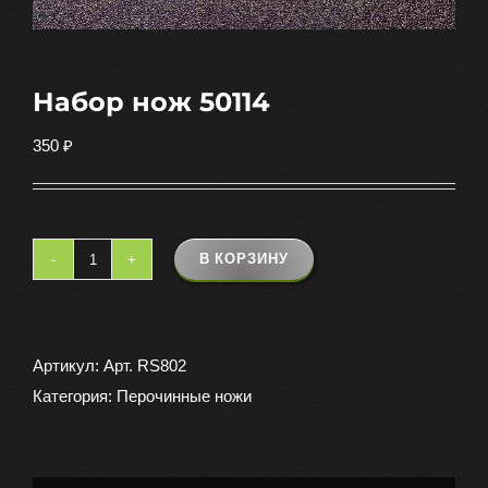
Набор нож 50114
350
₽
В КОРЗИНУ
Количество
товара
Набор
нож
Артикул:
Арт. RS802
50114
Категория:
Перочинные ножи