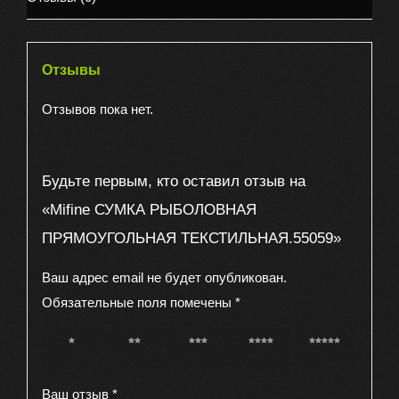
Отзывы
Отзывов пока нет.
Будьте первым, кто оставил отзыв на
«Mifine СУМКА РЫБОЛОВНАЯ
ПРЯМОУГОЛЬНАЯ ТЕКСТИЛЬНАЯ.55059»
Ваш адрес email не будет опубликован.
Обязательные поля помечены
*
1 из 5
2 из 5
3 из 5
4 из 5
5 из 5
звёзд
звёзд
звёзд
звёзд
звёзд
Ваш отзыв
*