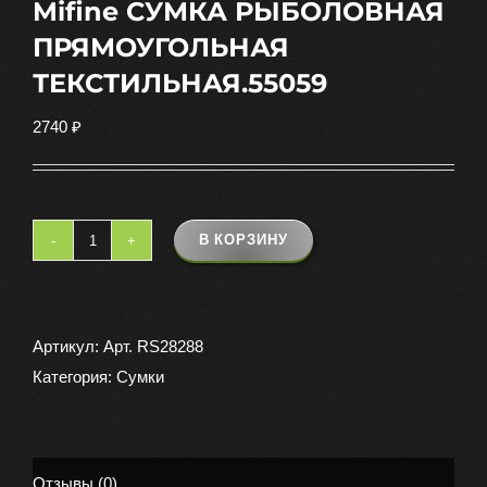
Mifine СУМКА РЫБОЛОВНАЯ
ПРЯМОУГОЛЬНАЯ
ТЕКСТИЛЬНАЯ.55059
2740
₽
В КОРЗИНУ
Количество
товара
Mifine
СУМКА
Артикул:
Арт. RS28288
РЫБОЛОВНАЯ
Категория:
Сумки
ПРЯМОУГОЛЬНАЯ
ТЕКСТИЛЬНАЯ.55059
Отзывы (0)