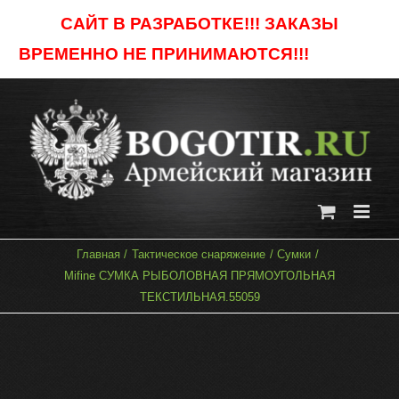
Skip
САЙТ В РАЗРАБОТКЕ!!! ЗАКАЗЫ
to
ВРЕМЕННО НЕ ПРИНИМАЮТСЯ!!!
Отклонить
content
Главная
Тактическое снаряжение
Сумки
Mifine СУМКА РЫБОЛОВНАЯ ПРЯМОУГОЛЬНАЯ
ТЕКСТИЛЬНАЯ.55059