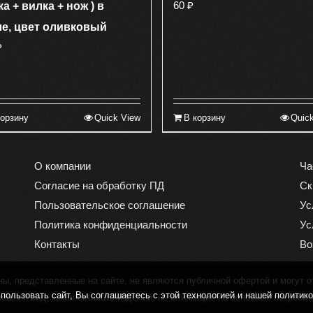
60
₽
а + вилка + нож ) в
ле, цвет оливковый
₽
корзину
Quick View
В корзину
Quic
О компании
Ча
Согласие на обработку ПД
Ск
Пользовательское соглашение
Ус
Политика конфиденциальности
Ус
Контакты
Во
, представленные на сайте, не являются публичной офертой и могут о
ользовать сайт, Вы соглашаетесь с этой технологией и нашей политик
нешний вид, комплектность изделий, не влияющие на основные потребит