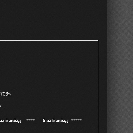
 706»
*
 из 5 звёзд
5 из 5 звёзд