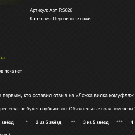
Ложка
вилка
Артикул:
Арт. RS828
комуфляж
Категория:
Перочинные ножи
706
вы
в пока нет.
е первым, кто оставил отзыв на «Ложка вилка комуфляж
рес email не будет опубликован.
Обязательные поля помечены
5 звёзд
2 из 5 звёзд
3 из 5 звёзд
4