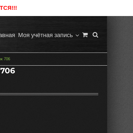
СЯ!!!
Отклонить
авная
Моя учётная запись
ж 706
 706