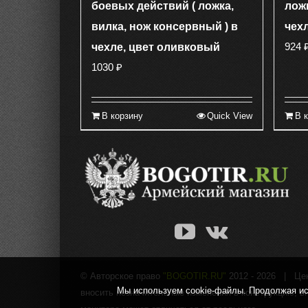
боевых действий ( ложка,
ложк
вилка, нож консервный ) в
чех
924
чехле, цвет оливковый
1030
₽
В корзину
Quick View
В 
© Авторское право
"BOGOTIR.RU"
2012 -
2026 | Цены
Мы используем cookie-файлы. Продолжая исп
вносить незначительные изменения в конструкцию, в