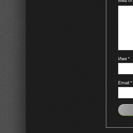
Ваш о
Имя
*
Email
*