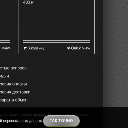
490
₽
k View
В корзину
Quick View
стые вопросы
идки
ловия оплаты
ловия доставки
зврат и обмен
тличаться от цены продаж. Производитель вправе
ой персональных данных.
ТАК ТОЧНО
ельские свойства. Цвет продукции на экране