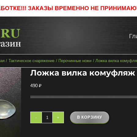
АБОТКЕ!!! ЗАКАЗЫ ВРЕМЕННО НЕ ПРИНИМАЮТ
Гл
ная
Тактическое снаряжение
Перочинные ножи
Ложка вилка комуфля
Ложка вилка комуфляж
490
₽
В КОРЗИНУ
Количество
товара