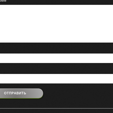
тзыв
*