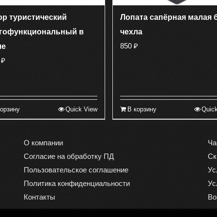
ор туристический
Лопата сапёрная малая 
гофункциональный в
чехла
850
₽
ле
0
₽
корзину
Quick View
В корзину
Quic
О компании
Ча
Согласие на обработку ПД
Ск
Пользовательское соглашение
Ус
Политика конфиденциальности
Ус
Контакты
Во