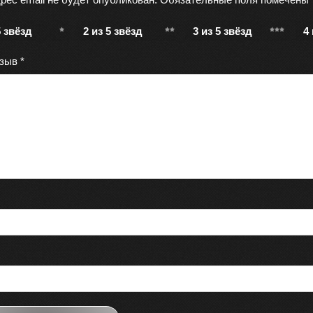
5 звёзд
2 из 5 звёзд
3 из 5 звёзд
4
тзыв
*