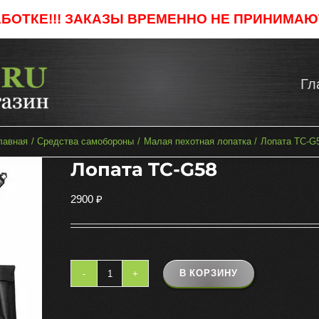
АБОТКЕ!!! ЗАКАЗЫ ВРЕМЕННО НЕ ПРИНИМАЮТ
Гл
лавная
Средства самобороны
Малая пехотная лопатка
Лопата TC-G
Лопата TC-G58
2900
₽
В КОРЗИНУ
Количество
товара