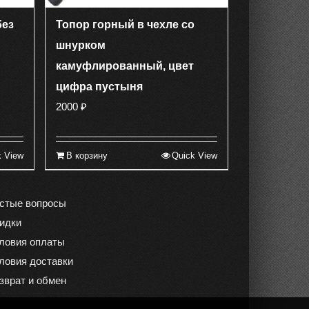
без
Топор горный в чехле со
шнурком
камуфлированный, цвет
цифра пустыня
2000
₽
k View
В корзину
Quick View
стые вопросы
идки
ловия оплаты
ловия доставки
зврат и обмен