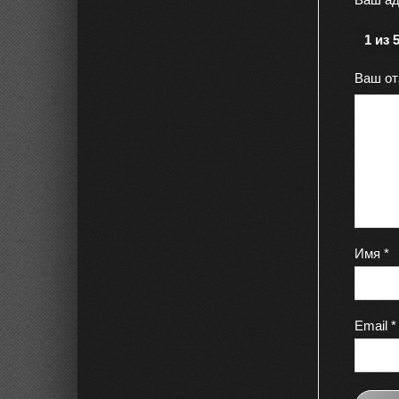
1 из 
Ваш о
Имя
*
Email
*