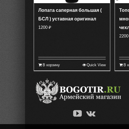
Лопата саперная большая (
Топ
БСЛ ) уставная оригинал
мно
1200
₽
чех
220
В корзину
Quick View
В 