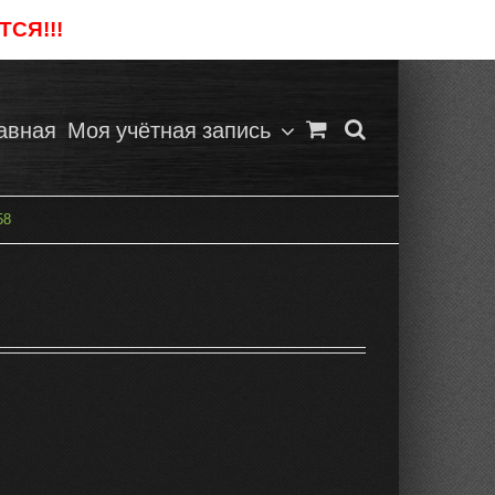
СЯ!!!
Отклонить
авная
Моя учётная запись
58