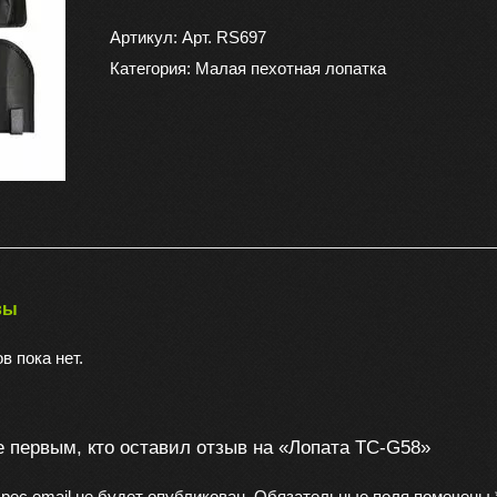
Лопата
TC-
Артикул:
Арт. RS697
G58
Категория:
Малая пехотная лопатка
вы
в пока нет.
е первым, кто оставил отзыв на «Лопата TC-G58»
рес email не будет опубликован.
Обязательные поля помечены