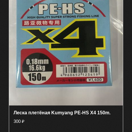
выбрать
на
странице
товара.
Леска плетёная Kumyang PE-HS X4 150m.
300
₽