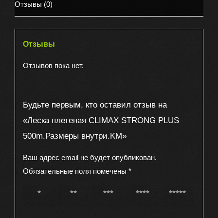
Отзывы (0)
внутри.KM
Отзывы
Отзывов пока нет.
Будьте первым, кто оставил отзыв на
«Леска плетеная CLIMAX STRONG PLUS
500m.Размеры внутри.KM»
Ваш адрес email не будет опубликован.
Обязательные поля помечены
*
1 из 5
2 из 5
3 из 5
4 из 5
5 из 5
звёзд
звёзд
звёзд
звёзд
звёзд