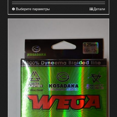
Выберите параметры
Детали
Этот
товар
имеет
несколько
вариаций.
Опции
можно
выбрать
на
странице
товара.