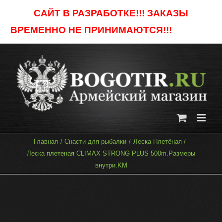
Skip
САЙТ В РАЗРАБОТКЕ!!! ЗАКАЗЫ
to
ВРЕМЕННО НЕ ПРИНИМАЮТСЯ!!!
Отклонить
content
Главная
Снасти для рыбалки
Леска Плетёная
Леска плетеная CLIMAX STRONG PLUS 500m.Размеры
внутри.KM