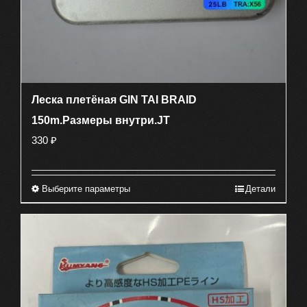
Леска плетёная GIN TAI BRAID
150m.Размеры внутри.JT
330
₽
Выберите параметры
Детали
Этот
товар
имеет
несколько
вариаций.
Опции
можно