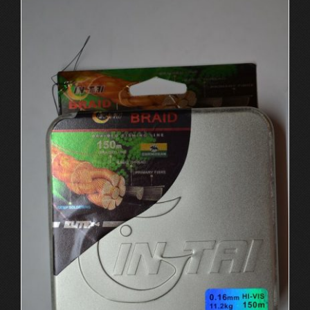
имеет
несколько
вариаций.
Опции
можно
выбрать
на
странице
товара.