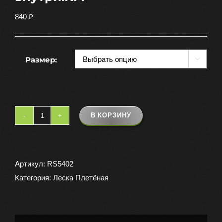
840
₽
Размер:

В КОРЗИНУ
Количество
товара
Леска
плетеная
Артикул:
RS5402
CLIMAX
Категория:
Леска Плетёная
STRONG
PLUS
500m.Размеры